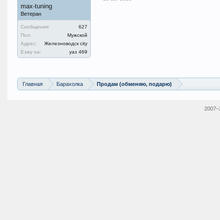
max-tuning
Ветеран
Сообщения:
627
Пол:
Мужской
Адрес:
Железноводск city
Езжу на:
уаз 469
Главная
Барахолка
Продам (обменяю, подарю)
2007–