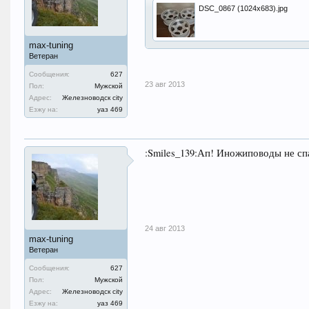
DSC_0867 (1024x683).jpg
max-tuning
Ветеран
Сообщения:
627
23 авг 2013
Пол:
Мужской
Адрес:
Железноводск city
Езжу на:
уаз 469
:Smiles_139:Ап! Иножиповоды не сп
24 авг 2013
max-tuning
Ветеран
Сообщения:
627
Пол:
Мужской
Адрес:
Железноводск city
Езжу на:
уаз 469