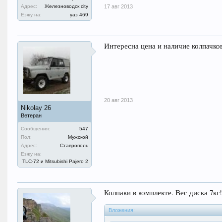
Адрес:
Железноводск city
17 авг 2013
Езжу на:
уаз 469
Интересна цена и наличие колпачко
20 авг 2013
Nikolay 26
Ветеран
Сообщения:
547
Пол:
Мужской
Адрес:
Ставрополь
Езжу на:
TLC-72 и Mitsubishi Pajero 2
Колпаки в комплекте. Вес диска 7кг!
Вложения: