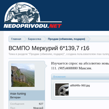
Главная
Барахолка
Продам (обменяю, подарю)
ВСМПО Меркурий 6*139,7 r16
Тема в разделе "
Продам (обменяю, подарю)
", создана пользователем max-tunin
Изучается спрос на абсолютно нов
111. (905)4688880 Максим.
Вложения:
a86d48s-960.jpg
max-tuning
Ветеран
Сообщения:
627
Пол:
Мужской