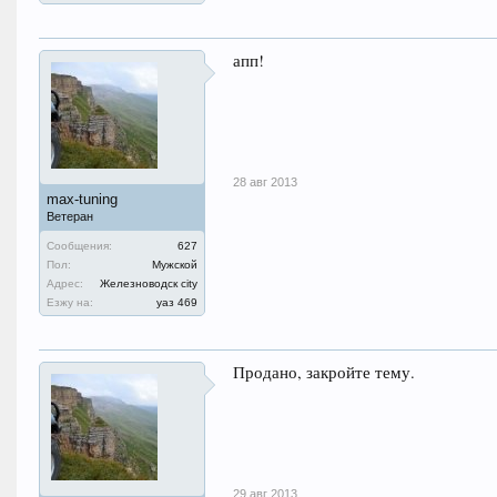
апп!
28 авг 2013
max-tuning
Ветеран
Сообщения:
627
Пол:
Мужской
Адрес:
Железноводск city
Езжу на:
уаз 469
Продано, закройте тему.
29 авг 2013