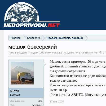
Главная
Барахолка
Продам (обменяю, подарю)
мешок боксерский
Тема в разделе "
Продам (обменяю, подарю)
", создана пользователем Митяй,
17
Мешок весит примерно 20 кг,и хоть 
удобный. Лучший тренажер для подд
бы дольше сохранялся.
Как понятно из цены-не ради обога
только самовывоз.
К нему защита голени, практически
Цена 1000р
Митяй
Фото есть на АВИТО. Могу скинуть 
Ветеран
Сообщения:
923
17 янв 2019
Пол:
Мужской