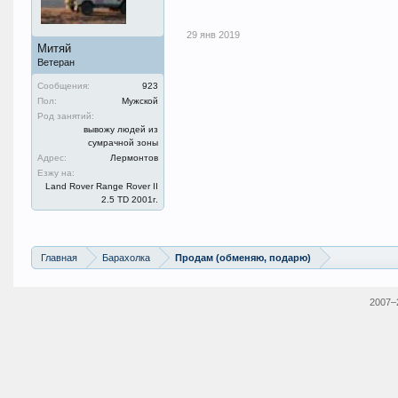
29 янв 2019
Митяй
Ветеран
Сообщения:
923
Пол:
Мужской
Род занятий:
вывожу людей из
сумрачной зоны
Адрес:
Лермонтов
Езжу на:
Land Rover Range Rover II
2.5 TD 2001г.
Главная
Барахолка
Продам (обменяю, подарю)
2007–