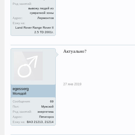
Род занятий:
вывожу людей из
сумрачной зоны
Адрес:
Лермонтов
Езжу на:
Land Rover Range Rover II
2.5 TD 2001г.
Актуально?
27 янв 2019
egesserg
Молодой
Сообщения:
69
Пол:
Мужской
Род занятий:
энергетика
Адрес:
Пятигорск
Езжу на:
ВАЗ 21213, 21214