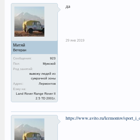
да
29 янв 2019
Митяй
Ветеран
Сообщения:
923
Пол:
Мужской
Род занятий:
вывожу людей из
сумрачной зоны
Адрес:
Лермонтов
Езжу на:
Land Rover Range Rover II
2.5 TD 2001г.
https://www.avito.ru/lermontov/sport_