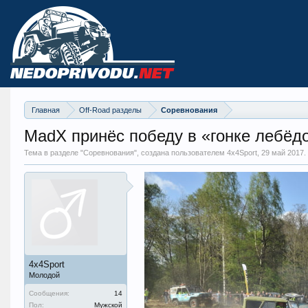
Главная
Off-Road разделы
Соревнования
MadX принёс победу в «гонке лебёд
Тема в разделе "
Соревнования
", создана пользователем 4x4Sport,
29 май 2017
.
4x4Sport
Молодой
Сообщения:
14
Пол:
Мужской