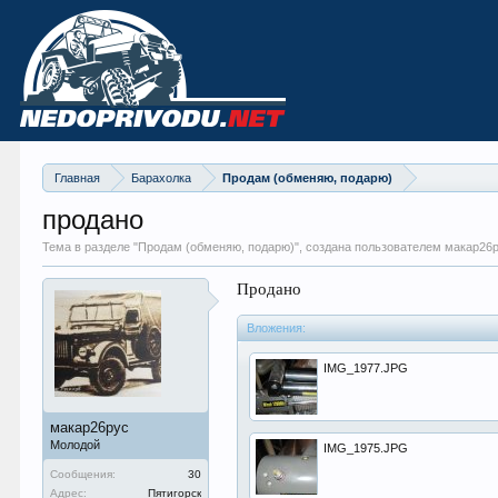
Главная
Барахолка
Продам (обменяю, подарю)
продано
Тема в разделе "
Продам (обменяю, подарю)
", создана пользователем макар26
Продано
Вложения:
IMG_1977.JPG
макар26рус
Молодой
IMG_1975.JPG
Сообщения:
30
Адрес:
Пятигорск