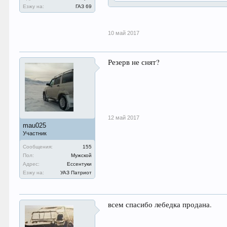
Езжу на:
ГАЗ 69
10 май 2017
Резерв не снят?
12 май 2017
mau025
Участник
Сообщения:
155
Пол:
Мужской
Адрес:
Ессентуки
Езжу на:
УАЗ Патриот
всем спасибо лебедка продана.