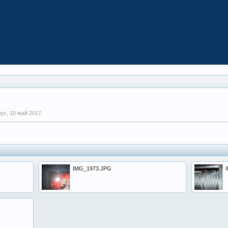
рус,
10 май 2017
.
IMG_1973.JPG