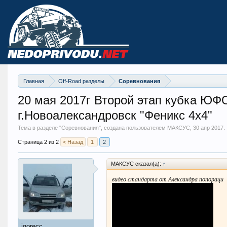
Главная
Off-Road разделы
Соревнования
20 мая 2017г Второй этап кубка ЮФ
г.Новоалександровск "Феникс 4х4"
Тема в разделе "
Соревнования
", создана пользователем МАКСУС,
30 апр 2017
.
Страница 2 из 2
< Назад
1
2
МАКСУС сказал(а):
↑
видео стандарта от Александра попораци
igorecc