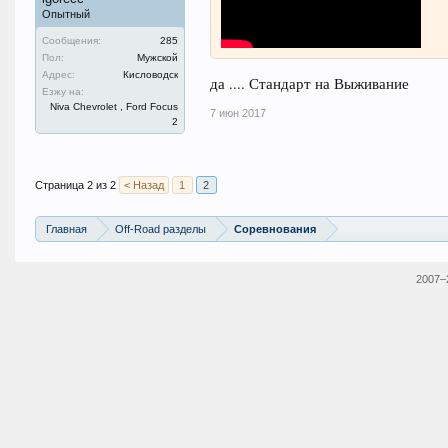
Опытный
Сообщения:
285
Пол:
Мужской
Адрес:
Кисловодск
да .... Стандарт на Выживание
Езжу на:
Niva Chevrolet , Ford Focus
7 июн 2017
2
Страница 2 из 2
< Назад
1
2
Главная
Off-Road разделы
Соревнования
2007–