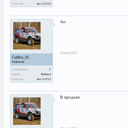
Езжу на:
ваз 21213
Ап
18 июн 2017
Calllka_01
Новичок
Сообщения:
7
Адрес:
Майкоп
Езжу на:
ваз 21213
В продаже