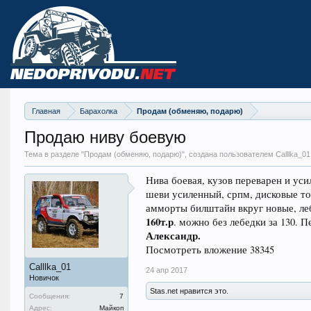
Главная
Барахолка
Продам (обменяю, подарю)
Продаю ниву боевую
Тема в разделе "
Продам (обменяю, подарю)
", создана пользователем Calllka_01
Нива боевая, кузов переварен и усил
шеви усиленный, српм, дисковые тор
амморты билштайн вкруг новые, лебе
160т.р
. можно без лебедки за 130. 
Александр.
Посмотреть вложение 38345
Calllka_01
24 апр 2017
Новичок
Stas.net нравится это.
Сообщения:
7
Адрес:
Майкоп