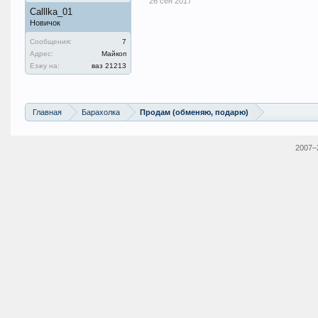
26 сен 2017
Calllka_01
Новичок
Сообщения:
7
Адрес:
Майкоп
Езжу на:
ваз 21213
Главная
Барахолка
Продам (обменяю, подарю)
2007–