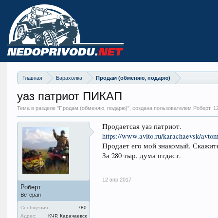
Главная
Барахолка
Продам (обменяю, подарю)
уаз патриот ПИКАП
Тема в разделе "
Продам (обменяю, подарю)
", создана пользователем Роберт,
1
Продаетсая уаз патриот.
https://www.avito.ru/karachaevsk/avto
Продает его мой знакомый. Скажите
За 280 тыр, дума отдаст.
12 апр 2017
Роберт
Ветеран
Сообщения:
780
Адрес:
КЧР. Карачаевск