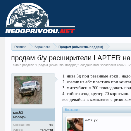
Главная
Барахолка
Продам (обменяю, подарю)
продам б/у расширители LAPTER на н
Тема в разделе "
Продам (обменяю, подарю)
", создана пользователем кос63,
12
1. нива 3д под резанные арки , над
2. козлик из абс пластика при конта
3. митсубиси л-200 поколдовать по
4. тойота лэнд крузер 70 коротышь
все девайсы в комплекте с резинкам
Вложения:
кос63
Молодой
л-200.jpg
Сообщения:
64
Адрес:
тольятти