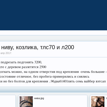
иву, козлика, тлс70 и л200
 апр 2017
.
о подрезать подгонять 3200,
кте с деревом разлетятся 2500
догнать можно, на одном отверстия под крепления -очень большие 
-состояние отличное, без пробега-примерились и снялись
и но без болтов для крепления ..96два61401пять семь вайбер вэтсап
нива.jpg