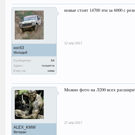
новые стоят 14700 эти за 6000 с ре
12 апр 2017
кос63
Молодой
Сообщения:
64
Адрес:
тольятти
Езжу на:
нива
Можно фото на Л200 всех расширит
27 апр 2017
ALEX_KMW
Ветеран