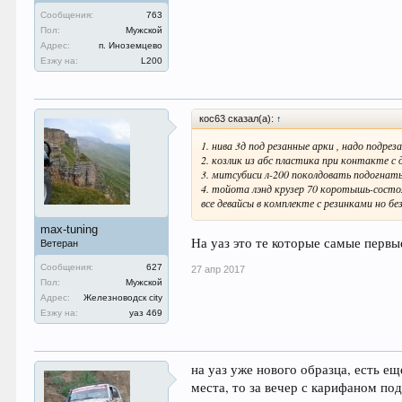
Сообщения:
763
Пол:
Мужской
Адрес:
п. Иноземцево
Езжу на:
L200
кос63 сказал(а):
↑
1. нива 3д под резанные арки , надо подре
2. козлик из абс пластика при контакте с
3. митсубиси л-200 поколдовать подогнать
4. тойота лэнд крузер 70 коротышь-состоя
все девайсы в комплекте с резинками но бе
max-tuning
На уаз это те которые самые первы
Ветеран
Сообщения:
627
27 апр 2017
Пол:
Мужской
Адрес:
Железноводск city
Езжу на:
уаз 469
на уаз уже нового образца, есть ещ
места, то за вечер с карифаном по