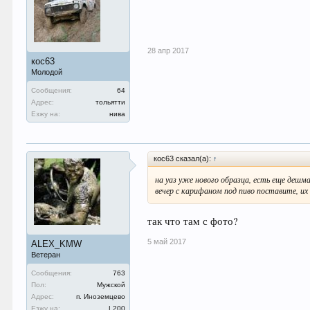
28 апр 2017
кос63
Молодой
Сообщения:
64
Адрес:
тольятти
Езжу на:
нива
кос63 сказал(а):
↑
на уаз уже нового образца, есть еще дешма
вечер с карифаном под пиво поставите, и
так что там с фото?
5 май 2017
ALEX_KMW
Ветеран
Сообщения:
763
Пол:
Мужской
Адрес:
п. Иноземцево
Езжу на:
L200