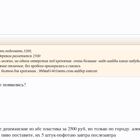
зать подгонять 3200,
 деревом разлетятся 2500
 можно, на одном отверстия под крепления -очень большие -надо шайбы какие нибудь
ние отличное, без пробега-примерились и снялись
з болтов для крепления ..96два61401пять семь вайбер вэтсап
е появились?
е дешманские из абс пластика за 2500 руб, но только по городу. але
д пиво поставите, их 5 штук-пофотаю завтра послезавтра