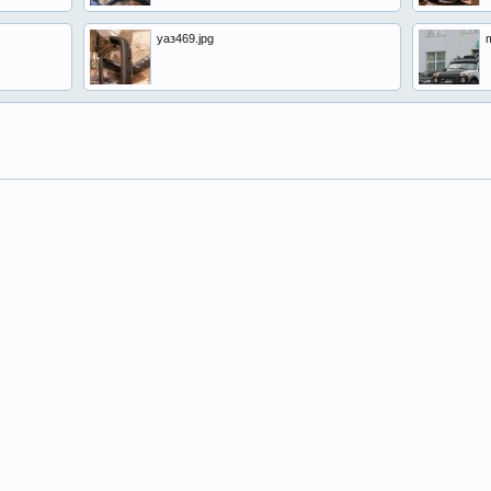
уаз469.jpg