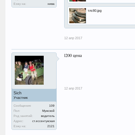
Езжу на:
нива
тлс80.jpg
12 апр 2017
l200 цена
12 апр 2017
Sich
Участник
Сообщения:
109
Пол:
Мужской
Род занятий:
водитель
Адрес:
ст.ессентукская
Езжу на:
2121