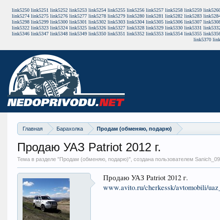
link5250
link5251
link5252
link5253
link5254
link5255
link5256
link5257
link5258
link5259
link526
link5274
link5275
link5276
link5277
link5278
link5279
link5280
link5281
link5282
link5283
link528
link5298
link5299
link5300
link5301
link5302
link5303
link5304
link5305
link5306
link5307
link530
link5322
link5323
link5324
link5325
link5326
link5327
link5328
link5329
link5330
link5331
link533
link5346
link5347
link5348
link5349
link5350
link5351
link5352
link5353
link5354
link5355
link535
link5370
lin
Главная
Барахолка
Продам (обменяю, подарю)
Продаю УАЗ Patriot 2012 г.
Тема в разделе "
Продам (обменяю, подарю)
", создана пользователем Sanich_0
Продаю УАЗ Patriot 2012 г.
www.avito.ru/cherkessk/avtomobili/uaz