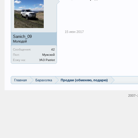
15 июн 2017
Sanich_09
Молодой
Сообщения:
42
Пол:
Мужской
Езжу на:
УАЗ Patriot
Главная
Барахолка
Продам (обменяю, подарю)
2007–