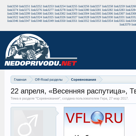
link3250
link3251
link3252
link3253
link3254
link3255
link3256
link3257
link3258
link3259
link326
link3274
link3275
link3276
link3277
link3278
link3279
link3280
link3281
link3282
link3283
link328
link3298
link3299
link3300
link3301
link3302
link3303
link3304
link3305
link3306
link3307
link330
link3322
link3323
link3324
link3325
link3326
link3327
link3328
link3329
link3330
link3331
link333
link3346
link3347
link3348
link3349
link3350
link3351
link3352
link3353
link3354
link3355
link335
link3370
lin
Главная
Off-Road разделы
Соревнования
22 апреля, «Весенняя распутица», Т
Тема в разделе "
Соревнования
", создана пользователем Гера,
27 мар 2017
.