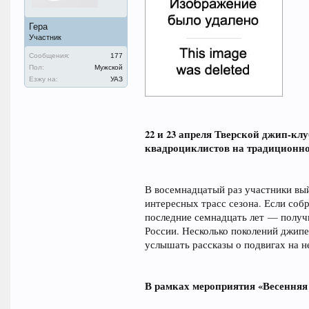
Гера
Участник
Сообщения:
177
Пол:
Мужской
Езжу на:
УАЗ
22 и 23 апреля Тверской джип-кл
квадроциклистов на традиционной
В восемнадцатый раз участники вый
интересных трасс сезона. Если собр
последние семнадцать лет — получ
России. Несколько поколений джипе
услышать рассказы о подвигах на н
В рамках мероприятия «Весенняя 