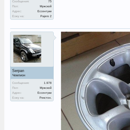
Сообщения:
75
Пол:
Мужской
Адрес:
Ессентуки
Езжу на:
Pajero 2
Serpan
Чемпион
Сообщения:
1.978
Пол:
Мужской
Адрес:
Ессентуки
Езжу на:
Рекстон.