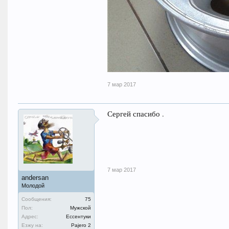
7 мар 2017
Сергей спасибо .
7 мар 2017
andersan
Молодой
Сообщения:
75
Пол:
Мужской
Адрес:
Ессентуки
Езжу на:
Pajero 2