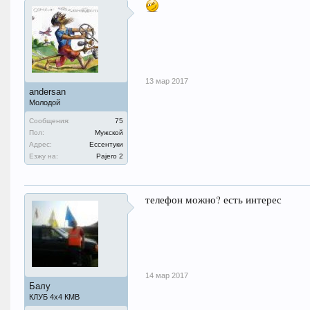
13 мар 2017
andersan
Молодой
Сообщения:
75
Пол:
Мужской
Адрес:
Ессентуки
Езжу на:
Pajero 2
телефон можно? есть интерес
14 мар 2017
Балу
КЛУБ 4х4 КМВ