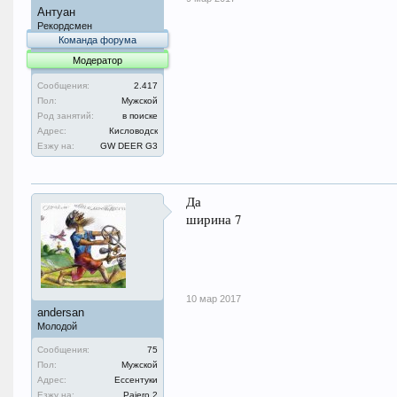
Антуан
Рекордсмен
Команда форума
Модератор
Сообщения:
2.417
Пол:
Мужской
Род занятий:
в поиске
Адрес:
Кисловодск
Езжу на:
GW DEER G3
Да
ширина 7
10 мар 2017
andersan
Молодой
Сообщения:
75
Пол:
Мужской
Адрес:
Ессентуки
Езжу на:
Pajero 2