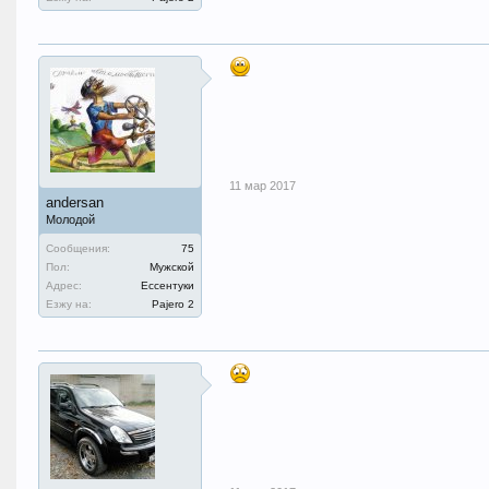
11 мар 2017
andersan
Молодой
Сообщения:
75
Пол:
Мужской
Адрес:
Ессентуки
Езжу на:
Pajero 2