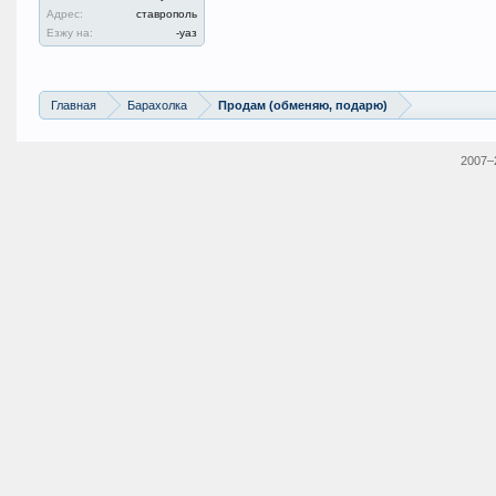
Адрес:
ставрополь
Езжу на:
-уаз
Главная
Барахолка
Продам (обменяю, подарю)
2007–