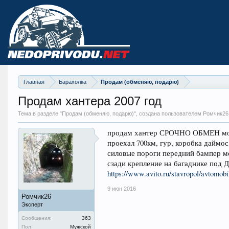
Главная
Барахолка
Продам (обменяю, подарю)
Продам хантера 2007 год
Тема в разделе "
Продам (обменяю, подарю)
", создана пользователем Ромчик26
продам хантер СРОЧНО ОБМЕН мосты
проехал 700км, гур, коробка даймос
силовые пороги передний бампер м
сзади крепление на багаднике под 
https://www.avito.ru/stavropol/avtomob
9 июн 2016
Ромчик26
Эксперт
Сообщения:
363
Пол:
Мужской