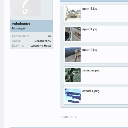
принт6.jpg
vahahanter
Молодой
принт4.jpg
Сообщения:
14
Адрес:
Ставрополь
Езжу на:
Шевроле Нива
принт2.jpg
запаска.jpeg
стволы.jpeg
14 авг 2016