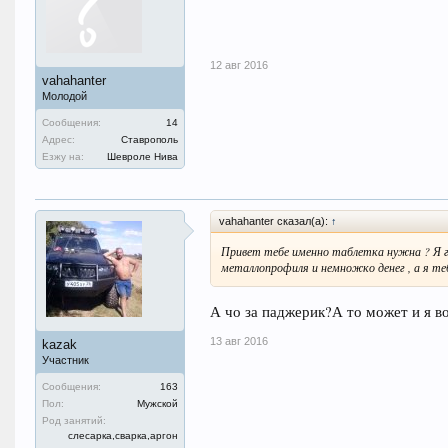
12 авг 2016
vahahanter
Молодой
Сообщения:
14
Адрес:
Ставрополь
Езжу на:
Шевроле Нива
vahahanter сказал(а):
↑
Привет тебе именно таблетка нужна ? Я 
металлопрофиля и немножко денег , а я т
А чо за паджерик?А то может и я в
13 авг 2016
kazak
Участник
Сообщения:
163
Пол:
Мужской
Род занятий:
слесарка,сварка,аргон