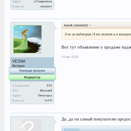
Адрес:
г.Ставрополь
Езжу на:
-патриот
kazak сказал(а):
↑
А чо за паджерик?А то может и я возьмус
Вот тут объявление о продаже пад
14 авг 2016
VESNA
Ветеран
Команда форума
Модератор
Сообщения:
575
Пол:
Женский
Адрес:
Пятигорск
Езжу на:
Ч-У-П
Да ,да он самый покупателю предос
Вложения: