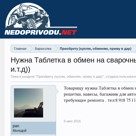
Главная
Барахолка
Приобрету (куплю, обменяю, приму в дар)
Нужна Таблетка в обмен на сварочны
и.т.д))
Тема в разделе "
Приобрету (куплю, обменяю, приму в дар)
", создана пользоват
Товарищу нужна Таблетка в обмен 
решетки, навесы, багажник для авт
требующее ремонта . тел:8 918 75 l l
6 июн 2016
pan
Молодой