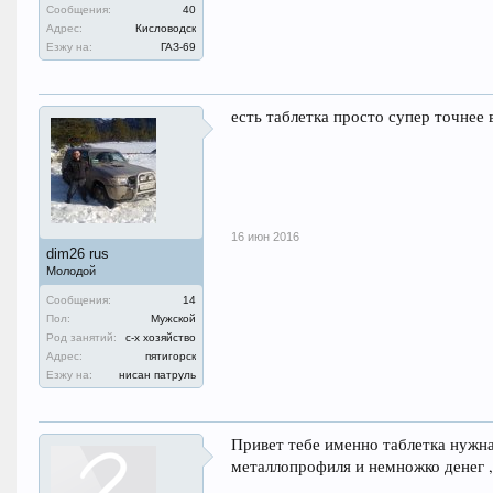
Сообщения:
40
Адрес:
Кисловодск
Езжу на:
ГАЗ-69
есть таблетка просто супер точнее
16 июн 2016
dim26 rus
Молодой
Сообщения:
14
Пол:
Мужской
Род занятий:
с-х хозяйство
Адрес:
пятигорск
Езжу на:
нисан патруль
Привет тебе именно таблетка нужна
металлопрофиля и немножко денег ,