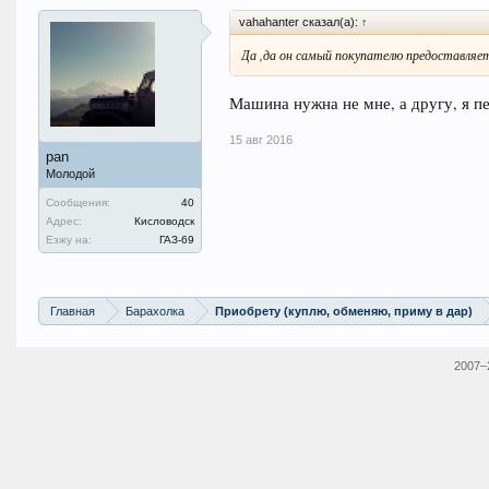
vahahanter сказал(а):
↑
Да ,да он самый покупателю предоставляе
Машина нужна не мне, а другу, я п
15 авг 2016
pan
Молодой
Сообщения:
40
Адрес:
Кисловодск
Езжу на:
ГАЗ-69
Главная
Барахолка
Приобрету (куплю, обменяю, приму в дар)
2007–