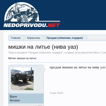
Главная
Барахолка
Продам (обменяю, подарю)
мишки на литье (нива уаз)
Тема в разделе "
Продам (обменяю, подарю)
", создана пользователем Витя,
3 и
Метки:
мишки на литье
продам мишки на литье на ниву уаз 2
3 июн 2016
Витя
Ветеран