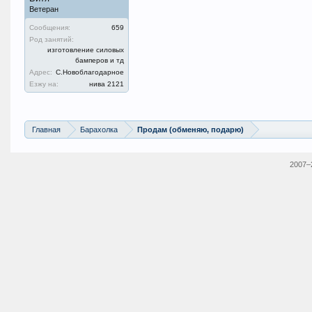
Ветеран
Сообщения:
659
Род занятий:
изготовление силовых
бамперов и тд
Адрес:
С.Новоблагодарное
Езжу на:
нива 2121
Главная
Барахолка
Продам (обменяю, подарю)
2007–