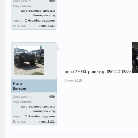
Сообщения:
659
Род занятий:
изготовление силовых
бамперов и тд
Адрес:
С.Новоблагодарное
Езжу на:
нива 2121
цена 23000тр виктор 89624210999
3 июн 2016
Витя
Ветеран
Сообщения:
659
Род занятий:
изготовление силовых
бамперов и тд
Адрес:
С.Новоблагодарное
Езжу на:
нива 2121