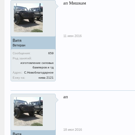
ап Мишкам
11 июн 2016
Витя
Ветеран
Сообщения:
659
Род занятий:
изготовление силовых
бамперов и тд
Адрес:
С.Новоблагодарное
Езжу на:
нива 2121
ап
18 июл 2016
Витя