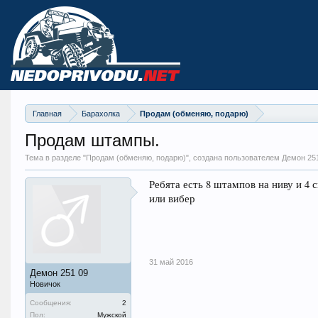
Главная
Барахолка
Продам (обменяю, подарю)
Продам штампы.
Тема в разделе "
Продам (обменяю, подарю)
", создана пользователем Демон 25
Ребята есть 8 штампов на ниву и 4 
или вибер
31 май 2016
Демон 251 09
Новичок
Сообщения:
2
Пол:
Мужской