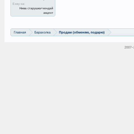
Езжу на:
Нива старушка+хендай
акцент
Главная
Барахолка
Продам (обменяю, подарю)
2007–