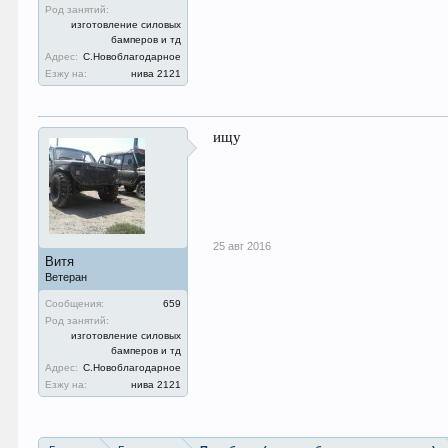
Род занятий:
изготовление силовых
бамперов и тд
Адрес:
С.Новоблагодарное
Езжу на:
нива 2121
ищу
25 авг 2016
Витя
Ветеран
Сообщения:
659
Род занятий:
изготовление силовых
бамперов и тд
Адрес:
С.Новоблагодарное
Езжу на:
нива 2121