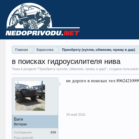
Главная
Барахолка
Приобрету (куплю, обменяю, приму в дар)
в поисках гидроусилителя нива
Тема в разделе "
Приобрету (куплю, обменяю, приму в дар)
", создана пользова
не дорого в поисках тел 896242109
29 май 2016
Витя
Ветеран
Сообщения:
659
Род занятий: