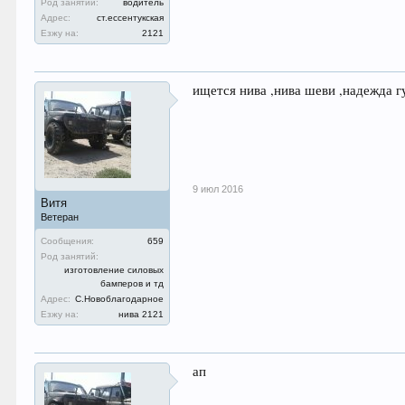
Род занятий:
водитель
Адрес:
ст.ессентукская
Езжу на:
2121
ищется нива ,нива шеви ,надежда г
9 июл 2016
Витя
Ветеран
Сообщения:
659
Род занятий:
изготовление силовых
бамперов и тд
Адрес:
С.Новоблагодарное
Езжу на:
нива 2121
ап