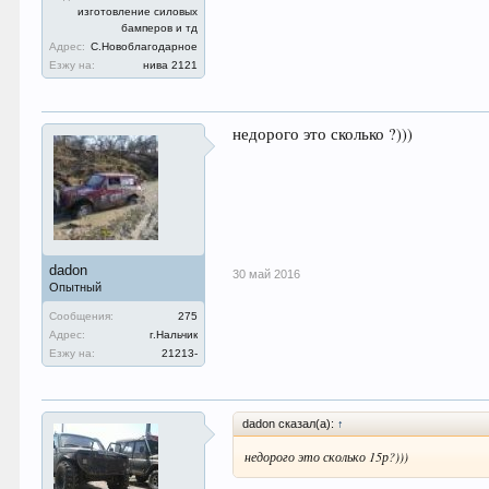
изготовление силовых
бамперов и тд
Адрес:
С.Новоблагодарное
Езжу на:
нива 2121
недорого это сколько ?)))
dadon
30 май 2016
Опытный
Сообщения:
275
Адрес:
г.Нальчик
Езжу на:
21213-
dadon сказал(а):
↑
недорого это сколько 15р?)))