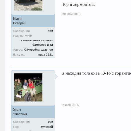
10р в лермонтове
30 май 2016
Витя
Ветеран
Сообщения:
659
Род занятий:
изготовление силовых
бамперов и тд
Адрес:
С.Новоблагодарное
Езжу на:
нива 2121
я находил только за 13-16 с горанти
2 июн 2016
Sich
Участник
Сообщения:
109
Пол:
Мужской