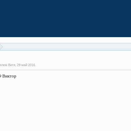
телем Витя,
29 май 2016
.
99 Виктор