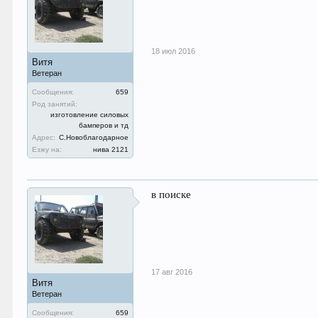
18 июл 2016
Витя
Ветеран
Сообщения:
659
Род занятий:
изготовление силовых
бамперов и тд
Адрес:
С.Новоблагодарное
Езжу на:
нива 2121
в поиске
17 авг 2016
Витя
Ветеран
Сообщения:
659