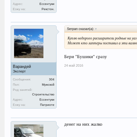
Адрес:
Ессентуки
Езжу на:
Рекстон.
Serpan сказал(а):
↑
Куплю недорого расширители родные на уаз
Может кто лаптеры поставил а эти валяют
Бери "Бушики" сразу
24 май 2016
Варандей
Эксперт
Сообщения:
304
Пол:
Мужской
Род занятий:
Строительство
Адрес:
Ессентуки
Езжу на:
Патриоте
денег на них жалко