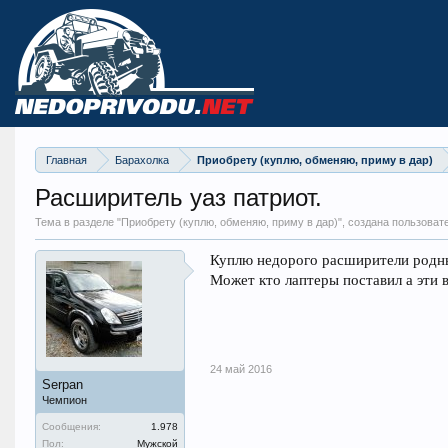
Главная
Барахолка
Приобрету (куплю, обменяю, приму в дар)
Расширитель уаз патриот.
Тема в разделе "
Приобрету (куплю, обменяю, приму в дар)
", создана пользоват
Куплю недорого расширители родны
Может кто лаптеры поставил а эти в
24 май 2016
Serpan
Чемпион
Сообщения:
1.978
Пол:
Мужской