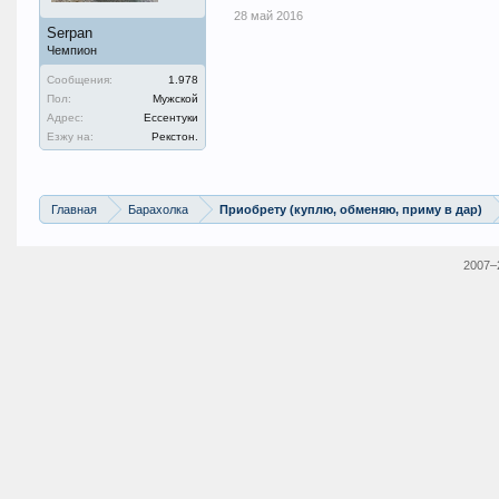
28 май 2016
Serpan
Чемпион
Сообщения:
1.978
Пол:
Мужской
Адрес:
Ессентуки
Езжу на:
Рекстон.
Главная
Барахолка
Приобрету (куплю, обменяю, приму в дар)
2007–