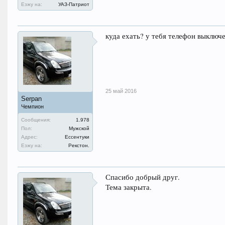
Езжу на:
УАЗ-Патриот
куда ехать? у тебя телефон выключ
25 май 2016
Serpan
Чемпион
Сообщения:
1.978
Пол:
Мужской
Адрес:
Ессентуки
Езжу на:
Рекстон.
Спасибо добрый друг.
Тема закрыта.