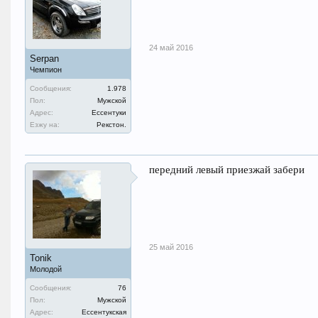
24 май 2016
Serpan
Чемпион
Сообщения:
1.978
Пол:
Мужской
Адрес:
Ессентуки
Езжу на:
Рекстон.
передний левый приезжай забери
25 май 2016
Tonik
Молодой
Сообщения:
76
Пол:
Мужской
Адрес:
Ессентукская