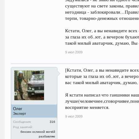
существуют на свете законы, правил
негодница - заблокировали…Правила
терпи, товарно-денежных отношени
Кстати, Олег, а вы ненавидите все
за глаза их об..ют, а вечером буха
такой милый аватарчик, думаю, Вы 
9 июл 2009
[Кстати, Олег, а вы ненавидите вс
которые за глаза их об..ют, а вече
вас такой милый аватарчик, думаю,
Я кстати написал что гаишники наш
лучше(человечнее,сговорчивее,поня
восприятие меняется.
Олег
Эксперт
9 июл 2009
Сообщения:
316
Род занятий:
бензин ослиной мочёй
разбавляю