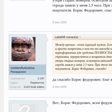
утери старых номеров, осмотром а
города заняло у меня 2,5 часа. Пр
покупателя. Борис Федорович, спас
8 июл 2009
Lada848 сказал(а):
↑
Между прочим - очень хороший мужик. Ест
и просто попросить о чем-то то никогда н
переоформление а/т средства ПОЛНОСТЬЮ н
страховки, перерасчетом и возвратом дене
утери старых номеров, осмотром автомоби
города заняло у меня 2,5 часа. При этом м
centerofuniverse
покупателя. Борис Федорович, спасибо!
Рекордсмен
Сообщения:
2.167
да спасибо Борис федорович, блат в
Адрес:
Лермонтов.
8 июл 2009
Езжу на:
2123 Gold edition
Вот, Борис Федорович, всем форум