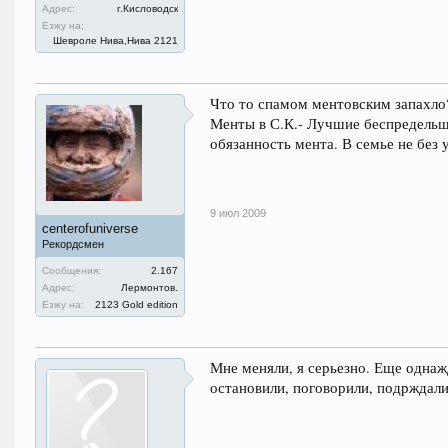
Адрес:
г.Кисловодск
Езжу на:
Шевроле Нива,Нива 2121
Что то спамом ментовским запахло?
Менты в С.К.- Лучшие беспредельщи
обязанность мента. В семье не без 
9 июл 2009
centerofuniverse
Рекордсмен
Сообщения:
2.167
Адрес:
Лермонтов.
Езжу на:
2123 Gold edition
Мне меняли, я серьезно. Еще однажд
остановили, поговорили, подрждали