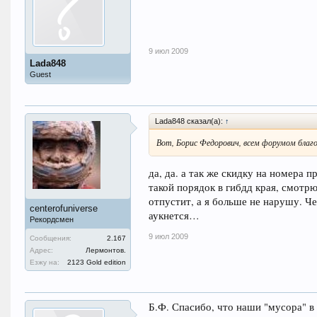
9 июл 2009
Lada848
Guest
Lada848 сказал(а):
↑
Вот, Борис Федорович, всем форумом благ
да, да. а так же скидку на номера 
такой порядок в гибдд края, смотрю
отпустит, а я больше не нарушу. Ч
centerofuniverse
аукнется…
Рекордсмен
9 июл 2009
Сообщения:
2.167
Адрес:
Лермонтов.
Езжу на:
2123 Gold edition
Б.Ф. Спасибо, что наши "мусора" в