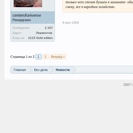
только чего стоит бумага в ламинате- общ
смену, все в народное хозяйство.
centerofuniverse
Рекордсмен
9 июл 2009
Сообщения:
2.167
Адрес:
Лермонтов.
Езжу на:
2123 Gold edition
Страница 1 из 2
1
2
Вперёд >
Главная
Без дела
Новости
2007–