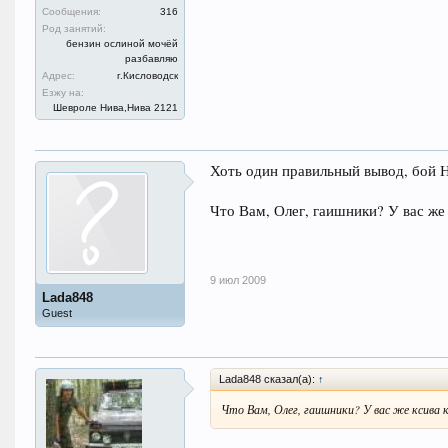
Сообщения:
316
Род занятий:
бензин ослиной мочёй
разбавляю
Адрес:
г.Кисловодск
Езжу на:
Шевроле Нива,Нива 2121
Хоть один правильный вывод, бой 
Что Вам, Олег, гаишники? У вас же
9 июл 2009
Lada848
Guest
Lada848 сказал(а):
↑
Что Вам, Олег, гаишники? У вас же ксива 