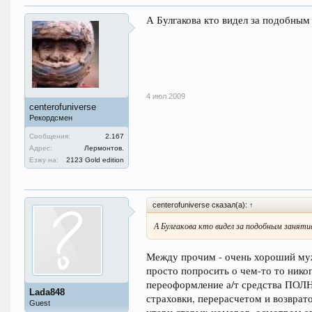
А Булгакова кто видел за подобным
4 июл 2009
centerofuniverse
Рекордсмен
Сообщения:
2.167
Адрес:
Лермонтов.
Езжу на:
2123 Gold edition
centerofuniverse сказал(а):
↑
А Булгакова кто видел за подобным заняти
Между прочим - очень хороший муж
просто попросить о чем-то то никог
переоформление а/т средства ПОЛ
Lada848
страховки, перерасчетом и возврат
Guest