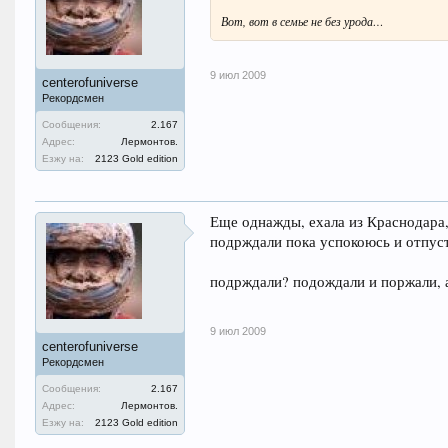
Вот, вот в семье не без урода…
9 июл 2009
centerofuniverse
Рекордсмен
Сообщения:
2.167
Адрес:
Лермонтов.
Езжу на:
2123 Gold edition
Еще однажды, ехала из Краснодара, 
подрждали пока успокоюсь и отпус
подрждали? подождали и поржали, а
9 июл 2009
centerofuniverse
Рекордсмен
Сообщения:
2.167
Адрес:
Лермонтов.
Езжу на:
2123 Gold edition