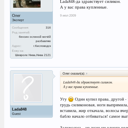
Lada848-да здравствует силикон.
А у вас права купленные.
Олег
9 июл 2009
Эксперт
Сообщения:
316
Род занятий:
бензин ослиной мочёй
разбавляю
Адрес:
г.Кисловодск
Езжу на:
Шевроле Нива,Нива 2121
Олег сказал(а):
↑
Lada848-да здравствует силикон.
А у вас права купленные.
Угу
Один купил права, другой -
грудь силиконовая, ноги выпрямила,
Lada848
вставила, жир откачала, волосы вче
Guest
бабло начало отбиваться! самое выг
Задумалась - не знаю ни одного чел