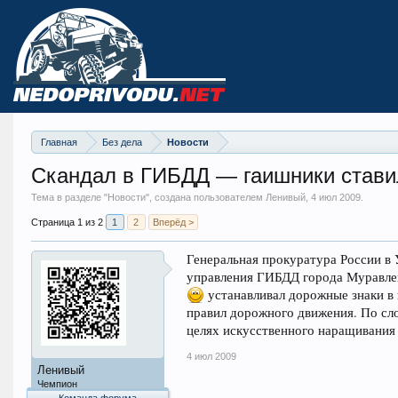
Главная
Без дела
Новости
Скандал в ГИБДД — гаишники стави
Тема в разделе "
Новости
", создана пользователем Ленивый,
4 июл 2009
.
Страница 1 из 2
1
2
Вперёд >
Генеральная прокуратура России в 
управления ГИБДД города Муравлен
устанавливал дорожные знаки в
правил дорожного движения. По сло
целях искусственного наращивания 
4 июл 2009
Ленивый
Чемпион