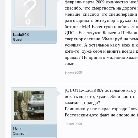
феврале-марте 2009 количество не
спасибо, что смертность на дороге
меньше, спасибо что спецоперации
разговаривать без купюр в руках, сп
бетонке М.В-Ессентуки пробивает к
ДПС г.Ессентуков Беляев и Шебаршев
Lada848
сверхнормативно 35млн руб на рем
Guest
усилиям. А остальное как у всех и 
кого-то, хуже себя и винить всегда 
правда? Не принято милицию хвалит
сами.
9 июл 2009
[QUOTE=Lada848А остальное как у в
искать кого-то, хуже себя и винить 
кажемся, правда?
Гаишники у нас в крае гораздо "лу
Ростовскими,это факт,не спорю,но 
9 июл 2009
Олег
Эксперт