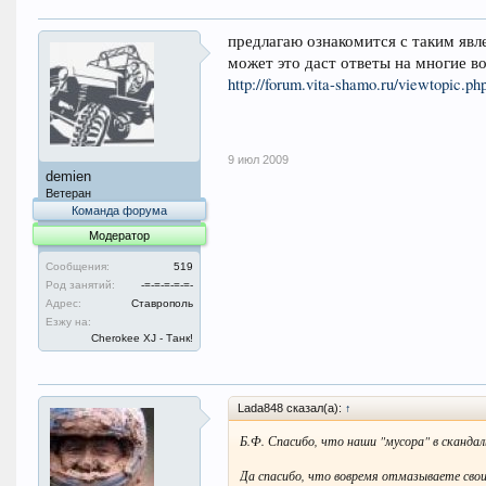
предлагаю ознакомится с таким явл
может это даст ответы на многие 
http://forum.vita-shamo.ru/viewtopic.p
9 июл 2009
demien
Ветеран
Команда форума
Модератор
Сообщения:
519
Род занятий:
-=-=-=-=-=-
Адрес:
Ставрополь
Езжу на:
Cherokee XJ - Танк!
Lada848 сказал(а):
↑
Б.Ф. Спасибо, что наши "мусора" в сканда
Да спасибо, что вовремя отмазываете своих