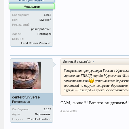
Команда форума
Модератор
Сообщения:
1.913
Пол:
Мужской
Род занятий:
разнорабочий
Адрес:
Пятигорск
Езжу на:
Land Cruiser Prado 90
Ленивый сказал(а):
↑
Генеральная прокуратура России в Уральск
управления ГИБДД города Муравленко (Яма
самостоятельно
устанавливал дорожны
водителей на нарушение правил дорожного 
Сургут - Салехард «в целях искусственног
centerofuniverse
САМ, лично!!! Вот это гандузиазм!!
Рекордсмен
Сообщения:
2.167
4 июл 2009
Адрес:
Лермонтов.
Езжу на:
2123 Gold edition