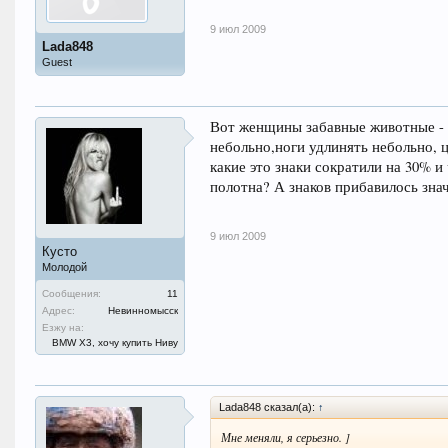
9 июл 2009
Lada848
Guest
Вот женщины забавные животные - 
небольно,ноги удлинять небольно, 
какие это знаки сократили на 30% 
полотна? А знаков прибавилось зна
9 июл 2009
Кусто
Молодой
Сообщения:
11
Адрес:
Невинномысск
Езжу на:
BMW X3, хочу купить Ниву
Lada848 сказал(а):
↑
Мне меняли, я серьезно. ]