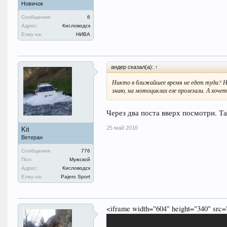
Новичок
Сообщения:
6
Адрес:
Кисловодск
Езжу на:
НИВА
андер сказал(а):
↑
Никто в ближайшее время не едет туда? На
знаю, на мотоциклах еле пролезали. А хоч
Через два поста вверх посмотри. Та
25 май 2016
Kit
Ветеран
Сообщения:
776
Пол:
Мужской
Адрес:
Кисловодск
Езжу на:
Pajero Sport
<iframe width="604" height="340" src=