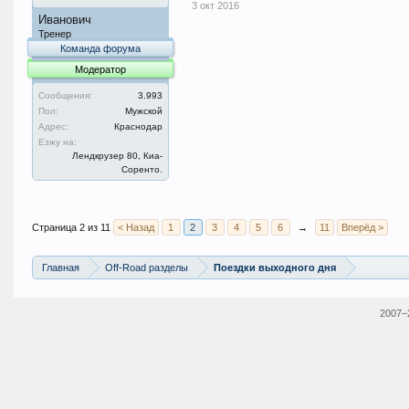
3 окт 2016
Иванович
Тренер
Команда форума
Модератор
Сообщения:
3.993
Пол:
Мужской
Адрес:
Краснодар
Езжу на:
Лендкрузер 80, Киа-
Соренто.
Страница 2 из 11
< Назад
1
2
3
4
5
6
→
11
Вперёд >
Главная
Off-Road разделы
Поездки выходного дня
2007–