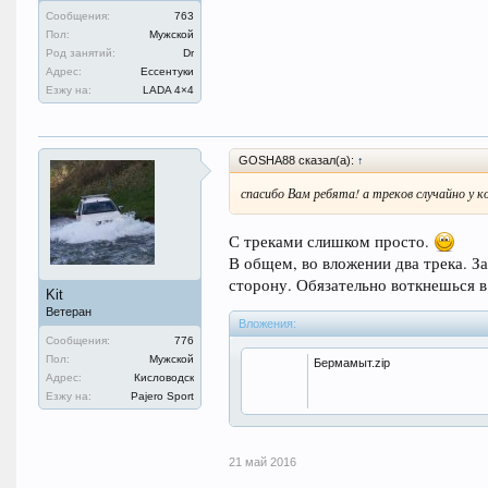
Сообщения:
763
Пол:
Мужской
Род занятий:
Dr
Адрес:
Ессентуки
Езжу на:
LADA 4×4
GOSHA88 сказал(а):
↑
спасибо Вам ребята! а треков случайно у ко
С треками слишком просто.
В общем, во вложении два трека. З
сторону. Обязательно воткнешься в
Kit
Ветеран
Вложения:
Сообщения:
776
Пол:
Мужской
Бермамыт.zip
Адрес:
Кисловодск
Езжу на:
Pajero Sport
21 май 2016