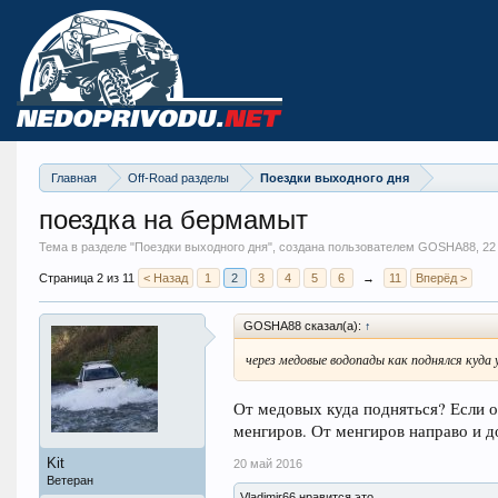
Главная
Off-Road разделы
Поездки выходного дня
поездка на бермамыт
Тема в разделе "
Поездки выходного дня
", создана пользователем GOSHA88,
22
Страница 2 из 11
< Назад
1
2
3
4
5
6
→
11
Вперёд >
GOSHA88 сказал(а):
↑
через медовые водопады как поднялся куда 
От медовых куда подняться? Если о
менгиров. От менгиров направо и д
Kit
20 май 2016
Ветеран
Vladimir66 нравится это.