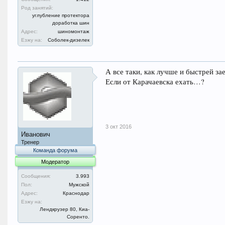
Род занятий:
углубление протектора
доработка шин
Адрес:
шиномонтаж
Езжу на:
Соболек-дизелек
А все таки, как лучше и быстрей заех
Если от Карачаевска ехать…?
3 окт 2016
Иванович
Тренер
Команда форума
Модератор
Сообщения:
3.993
Пол:
Мужской
Адрес:
Краснодар
Езжу на:
Лендкрузер 80, Киа-
Соренто.