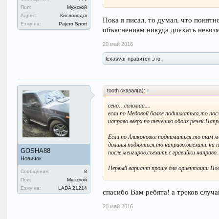
Пол:
Мужской
на скрине первый вариант толстый без ж
Адрес:
Кисловодск
Пока я писал, то думал, что понят
Езжу на:
Pajero Sport
объяснениям никуда доехать невоз
20 май 2016
lexasvar нравится это.
tooth сказал(а):
↑
сено…соломаа....
если по Медовой балке подниматься,то пос
направо вверх по течению обоих речек.Напр
Если по Аликоновке подниматься.то там м
долины подняться,то направо,выехать на п
GOSHA88
после менгиров,съехать с гравийки направо.
Новичок
Первый вариант проще для ориентации По
Сообщения:
8
Пол:
Мужской
на скрине первый вариант толстый без ж
Езжу на:
LADA 21214
спасибо Вам ребята! а треков случа
20 май 2016