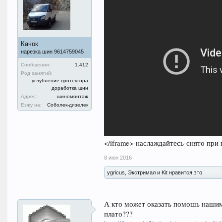
Качок
нарезка шин 9614759045
Сообщения:
1.412
Род занятий:
углубление протектора
доработка шин
Адрес:
шиномонтаж
Езжу на:
Соболек-дизелек
</iframe>-наслаждайтесь-снято пр
8 июн 2016
ygricus, Экстримал и Kit нравится это.
А кто может оказать помошь нашим,
плато???