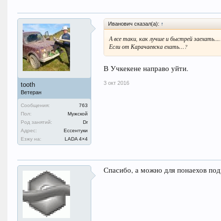
Иванович сказал(а):
↑
А все таки, как лучше и быстрей заехать....
Если от Карачаевска ехать…?
В Учкекене направо уйти.
3 окт 2016
tooth
Ветеран
Сообщения:
763
Пол:
Мужской
Род занятий:
Dr
Адрес:
Ессентуки
Езжу на:
LADA 4×4
Спасибо, а можно для понаехов подр