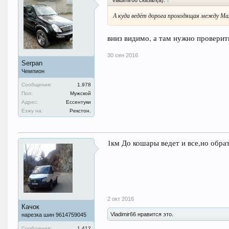
А куда ведёт дорога проходящая между 
вниз видимо, а там нужно проверить.
30 сен 2016
Serpan
Чемпион
Сообщения:
1.978
Пол:
Мужской
Адрес:
Ессентуки
Езжу на:
Рекстон.
1км До кошары ведет и все,но обра
2 окт 2016
Качок
Vladimir66 нравится это.
нарезка шин 9614759045
Сообщения:
1.412