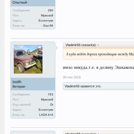
Опытный
Сообщения:
280
Пол:
Мужской
Адрес:
Ессентуки
Езжу на:
Gaz-66
Vladimir66 сказал(а):
↑
А куда ведёт дорога проходящая между 
имхо никуда,т.е. в долину Эшкакона
30 сен 2016
tooth
Vladimir66 нравится это.
Ветеран
Сообщения:
763
Пол:
Мужской
Род занятий:
Dr
Адрес:
Ессентуки
Езжу на:
LADA 4×4
Vladimir66 сказал(а):
↑