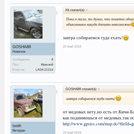
Kit сказал(а):
↑
Пока я писал, то думал, что понятно объя
объяснениям никуда доехать невозможно
завтра собираемся туда ехать!
20 май 2016
GOSHA88
Новичок
Сообщения:
8
Пол:
Мужской
Езжу на:
LADA 21214
GOSHA88 сказал(а):
↑
завтра собираемся туда ехать!
от медовых нету,но есть от Кичи-Б
как поднимешься от медовых,так п
http://www.gpsies.com/map.do?fileId=
tooth
Ветеран
20 май 2016