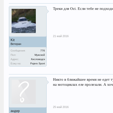
Треки для Ozi. Если тебе не подходи
21 май 2016
Kit
Ветеран
Сообщения:
776
Пол:
Мужской
Адрес:
Кисловодск
Езжу на:
Pajero Sport
Никто в ближайшее время не едет т
на мотоциклах еле пролезали. А хо
25 май 2016
андер