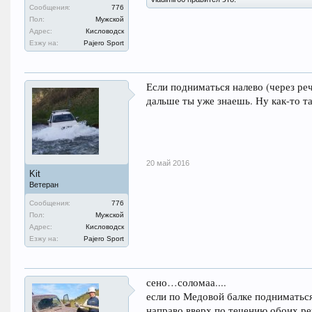
Сообщения:
776
Пол:
Мужской
Адрес:
Кисловодск
Езжу на:
Pajero Sport
Если подниматься налево (через реч
дальше ты уже знаешь. Ну как-то т
20 май 2016
Kit
Ветеран
Сообщения:
776
Пол:
Мужской
Адрес:
Кисловодск
Езжу на:
Pajero Sport
сено…соломаа....
если по Медовой балке подниматься
направо вверх по течению обоих ре