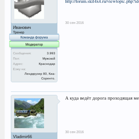
http://forum.skif4x4.ru/viewtopic.php?i
30 сен 2016
Иванович
Тренер
Команда форума
Модератор
Сообщения:
3.993
Пол:
Мужской
Адрес:
Краснодар
Езжу на:
Лендкрузер 80, Киа-
Соренто.
А куда ведёт дорога проходящая 
30 сен 2016
Vladimir66