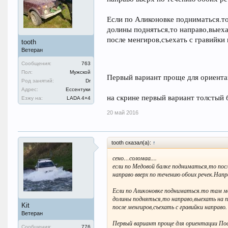
Если по Аликоновке подниматься.то
долины подняться,то направо,выеха
после менгиров,съехать с гравийки 
tooth
Ветеран
Сообщения:
763
Пол:
Мужской
Первый вариант проще для ориент
Род занятий:
Dr
Адрес:
Ессентуки
на скрине первый вариант толстый 
Езжу на:
LADA 4×4
20 май 2016
tooth сказал(а):
↑
сено…соломаа....
если по Медовой балке подниматься,то пос
направо вверх по течению обоих речек.Напр
Если по Аликоновке подниматься.то там м
долины подняться,то направо,выехать на п
Kit
после менгиров,съехать с гравийки направо.
Ветеран
Первый вариант проще для ориентации По
Сообщения:
776