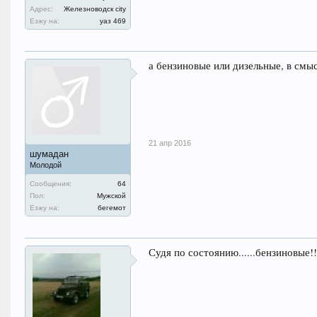
Адрес:
Железноводск city
Езжу на:
уаз 469
а бензиновые или дизельные, в смыс
21 апр 2016
шумадан
Молодой
Сообщения:
64
Пол:
Мужской
Езжу на:
бегемот
Судя по состоянию......бензиновые!!