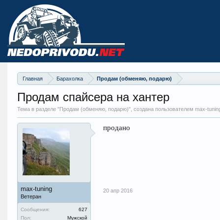
Главная
Барахолка
Продам (обменяю, подарю)
Продам спайсера на хантер
Тема в разделе "
Продам (обменяю, подарю)
", создана пользователем max-tunin
продано
max-tuning
20 апр 2016
Ветеран
Сообщения:
627
Пол:
Мужской