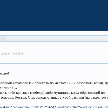
и
 д.Вова,
7 апр 2016
.
о..но!!!
колонной автомобилей проехать по местам ВОВ, возложить венки, ц
 Донецкая…
вать либо красные (победы) либо муниципальных образований или 
раснодар, Ростов, Ставрополь)с аппаратурой озвучки (на открыто
ww.drive2.ru/communities/4035225266123964424/
и
http://www.drive2.ru/co