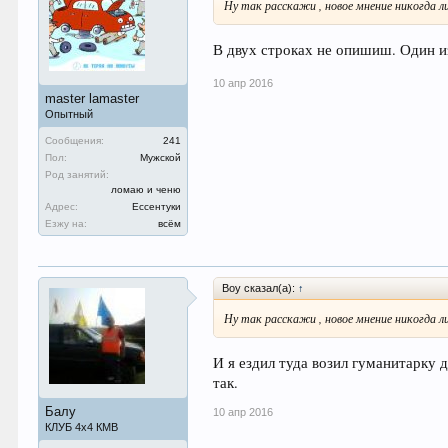
Ну так расскажи , новое мнение никогда л
В двух строках не опишиш. Один и
10 апр 2016
master lamaster
Опытный
Сообщения:
241
Пол:
Мужской
Род занятий:
ломаю и ченю
Адрес:
Ессентуки
Езжу на:
всём
Boy сказал(а):
↑
Ну так расскажи , новое мнение никогда л
И я ездил туда возил гуманитарку 
так.
Балу
10 апр 2016
КЛУБ 4х4 КМВ