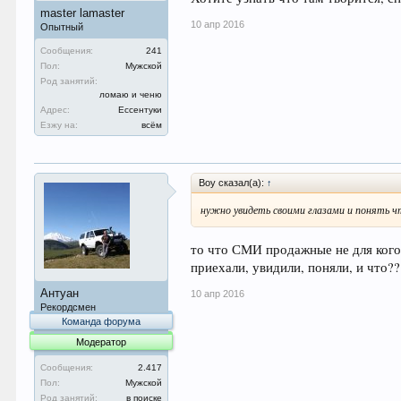
master lamaster
10 апр 2016
Опытный
Сообщения:
241
Пол:
Мужской
Род занятий:
ломаю и ченю
Адрес:
Ессентуки
Езжу на:
всём
Boy сказал(а):
↑
нужно увидеть своими глазами и понять чт
то что СМИ продажные не для кого 
приехали, увидили, поняли, и что
Антуан
10 апр 2016
Рекордсмен
Команда форума
Модератор
Сообщения:
2.417
Пол:
Мужской
Род занятий:
в поиске