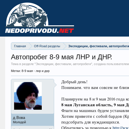
Главная
Off-Road разделы
Экспедиции, фестивали, автопробег
Автопробег 8-9 мая ЛНР и ДНР.
Тема в разделе "
Экспедиции, фестивали, автопробеги
", создана пользователем
Метки:
8-9 мая - лнр и днр
Добрый день!
Понимаем. что вам совсем не близк
Планируем на 8 и 9 мая 2016 года 
8 мая Луганская область, 9 мая
Флаги на машинах будем устанавли
Хотим привезти с собой бардов (К
д.Вова
подсобрать для нуждающихся.
Молодой
Обратились за помощью к
http://w