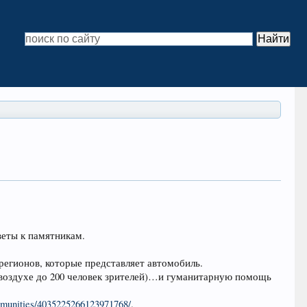
веты к памятникам.
регионов, которые представляет автомобиль.
м воздухе до 200 человек зрителей)…и гуманитарную помощь
mmunities/4035225266123971768/
.