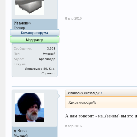
8 апр 2016
Иванович
Тренер
Команда форума
Модератор
Сообщения:
3.993
Пол:
Мужской
Адрес:
Краснодар
Езжу на:
Лендкрузер 80, Киа-
Соренто.
Иванович сказал(а):
↑
Какие молодцы!!!
А нам говорят - на..(зачем) вы это 
8 апр 2016
д.Вова
Молодой