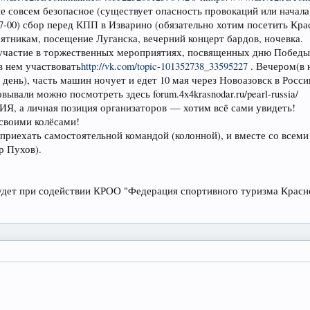
е совсем безопасное (существует опасность провокаций или начала
 7-00) сбор перед КПП в Изварино (обязательно хотим посетить Кр
ятникам, посещение Луганска, вечерний концерт бардов, ночевка.
 участие в торжественных мероприятиях, посвященных дню Победы
в нем участвовать
http://vk.com/topic-101352738_33595227
. Вечером(в 
 день), часть машин ночует и едет 10 мая через Новоазовск в Росси
вали можно посмотреть здесь forum.4x4krasnodar.ru/pearl-russia/
, а личная позиция организаторов — хотим всё сами увидеть!
своими колёсами!
 приехать самостоятельной командой (колонной), и вместе со всеми
р Пухов).
дет при содействии КРОО "Федерация спортивного туризма Красно