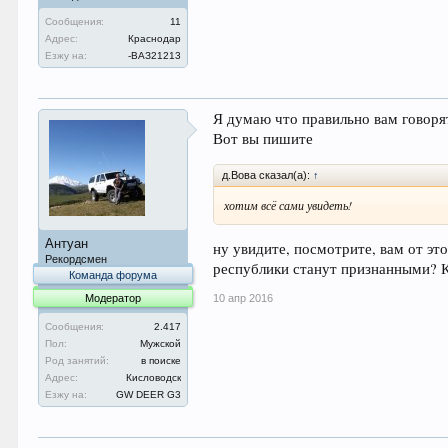
Сообщения:
11
Адрес:
Краснодар
Езжу на:
-ВАЗ21213
Я думаю что правильно вам говоря
Вот вы пишите
д.Вова сказал(а):
↑
хотим всё сами увидеть!
Антуан
ну увидите, посмотрите, вам от эт
Рекордсмен
республики станут признанными? К
Команда форума
Модератор
10 апр 2016
Сообщения:
2.417
Пол:
Мужской
Род занятий:
в поиске
Адрес:
Кисловодск
Езжу на:
GW DEER G3