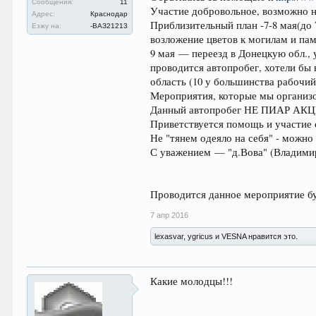
Сообщения:
11
Участие добровольное, возможно н
Адрес:
Краснодар
Приблизительный план -7-8 мая(до
Езжу на:
-ВАЗ21213
возложение цветов к могилам и пам
9 мая — переезд в Донецкую обл.,
проводится автопробег, хотели бы 
область (10 у большинства рабочий
Мероприятия, которые мы организовы
Данный автопробег НЕ ПИАР АКЦИЯ
Приветствуется помощь и участие 
Не "тянем одеяло на себя" - можно
С уважением — "д.Вова" (Владими
Проводится данное мероприятие бу
7 апр 2016
lexasvar, ygricus и VESNA нравится это.
Какие молодцы!!!