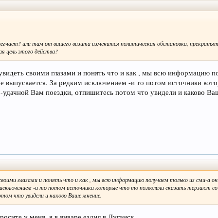
легчает? или там от вашего визита изменится политическая обстановка, прекратятс
я цель этого действа?
 увидеть своими глазами и понять что и как , мы всю информацию п
 выпускается. За редким исключением -и то потом источники котор
 -удачной Вам поездки, отпишитесь потом что увидели и каково Ва
ь своими глазами и понять что и как , мы всю информацию получаем только из сми-а о
м исключением -и то потом источники которые что то позволили сказать терзают со 
отом что увидели и каково Ваше мнение.
росите у меня, я в январе ездил в Луганск.