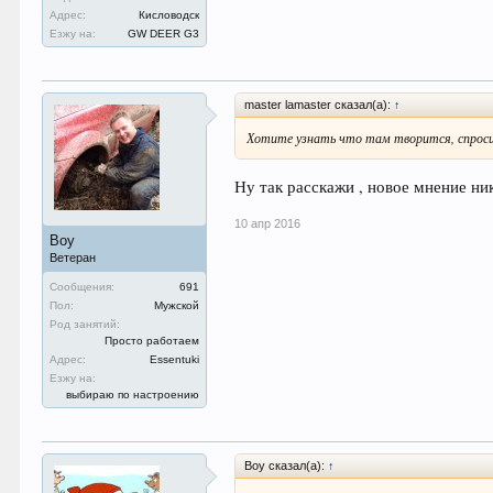
Адрес:
Кисловодск
Езжу на:
GW DEER G3
master lamaster сказал(а):
↑
Хотите узнать что там творится, спросите
Ну так расскажи , новое мнение ни
10 апр 2016
Boy
Ветеран
Сообщения:
691
Пол:
Мужской
Род занятий:
Просто работаем
Адрес:
Essentuki
Езжу на:
выбираю по настроению
Boy сказал(а):
↑