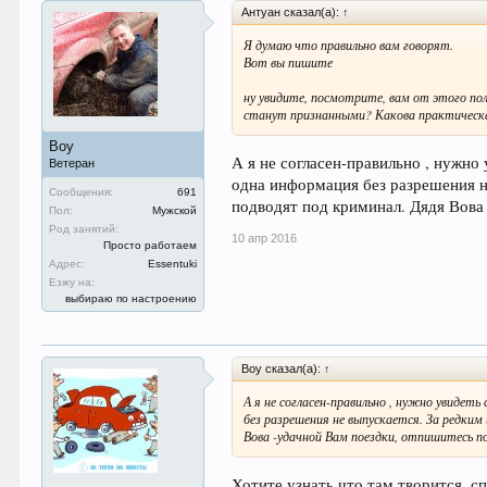
Антуан сказал(а):
↑
Я думаю что правильно вам говорят.
Вот вы пишите
ну увидите, посмотрите, вам от этого по
станут признанными? Какова практическа
Boy
А я не согласен-правильно , нужно
Ветеран
одна информация без разрешения не
Сообщения:
691
подводят под криминал. Дядя Вова
Пол:
Мужской
Род занятий:
10 апр 2016
Просто работаем
Адрес:
Essentuki
Езжу на:
выбираю по настроению
Boy сказал(а):
↑
А я не согласен-правильно , нужно увидет
без разрешения не выпускается. За редки
Вова -удачной Вам поездки, отпишитесь п
Хотите узнать что там творится, сп