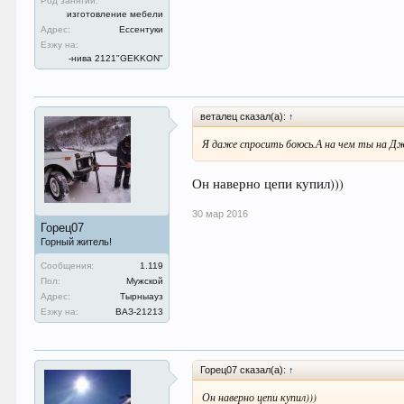
Род занятий:
изготовление мебели
Адрес:
Ессентуки
Езжу на:
-нива 2121"GEKKON"
веталец сказал(а):
↑
Я даже спросить боюсь.А на чем ты на Дж
Он наверно цепи купил)))
30 мар 2016
Горец07
Горный житель!
Сообщения:
1.119
Пол:
Мужской
Адрес:
Тырныауз
Езжу на:
ВАЗ-21213
Горец07 сказал(а):
↑
Он наверно цепи купил)))