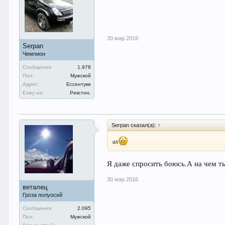
30 мар 2016
Serpan
Чемпион
Сообщения:
1.978
Пол:
Мужской
Адрес:
Ессентуки
Езжу на:
Рекстон.
Serpan сказал(а):
↑
ах
Я даже спросить боюсь.А на чем т
30 мар 2016
веталец
Гроза полуосей
Сообщения:
2.095
Пол:
Мужской