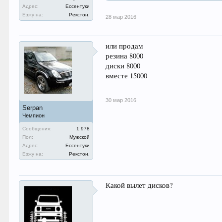
Адрес:
Ессентуки
Езжу на:
Рекстон.
28 мар 2016
или продам
резина 8000
диски 8000
вместе 15000
30 мар 2016
Serpan
Чемпион
Сообщения:
1.978
Пол:
Мужской
Адрес:
Ессентуки
Езжу на:
Рекстон.
Какой вылет дисков?