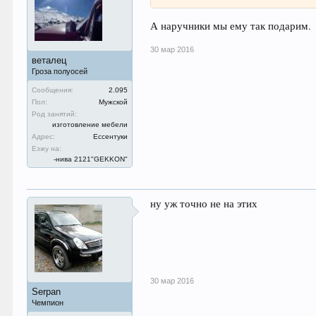
А наручники мы ему так подарим.
30 мар 2016
веталец
Гроза полуосей
Сообщения:
2.095
Пол:
Мужской
Род занятий:
изготовление мебели
Адрес:
Ессентуки
Езжу на:
-нива 2121"GEKKON"
ну уж точно не на этих
30 мар 2016
Serpan
Чемпион