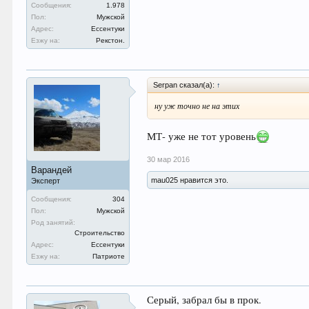
Сообщения:
1.978
Пол:
Мужской
Адрес:
Ессентуки
Езжу на:
Рекстон.
Serpan сказал(а):
↑
ну уж точно не на этих
МТ- уже не тот уровень
30 мар 2016
Варандей
mau025 нравится это.
Эксперт
Сообщения:
304
Пол:
Мужской
Род занятий:
Строительство
Адрес:
Ессентуки
Езжу на:
Патриоте
Серый, забрал бы в прок.