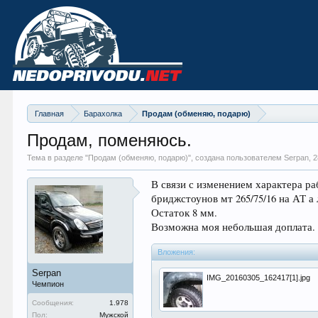
Главная
Барахолка
Продам (обменяю, подарю)
Продам, поменяюсь.
Тема в разделе "
Продам (обменяю, подарю)
", создана пользователем Serpan,
2
В связи с изменением характера ра
бриджстоунов мт 265/75/16 на АТ а
Остаток 8 мм.
Возможна моя небольшая доплата.
Вложения:
Serpan
IMG_20160305_162417[1].jpg
Чемпион
Сообщения:
1.978
Пол:
Мужской