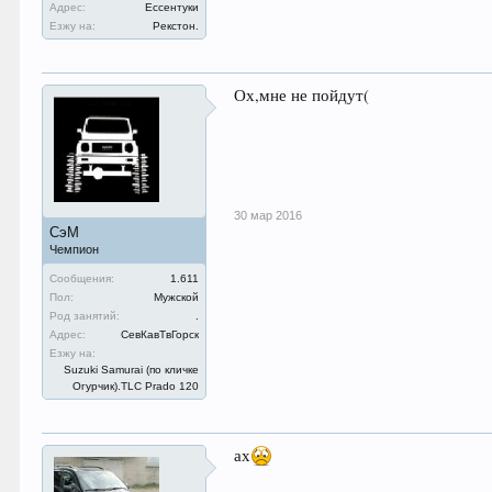
Адрес:
Ессентуки
Езжу на:
Рекстон.
Ох,мне не пойдут(
30 мар 2016
СэМ
Чемпион
Сообщения:
1.611
Пол:
Мужской
Род занятий:
.
Адрес:
СевКавТвГорск
Езжу на:
Suzuki Samurai (по кличке
Огурчик).TLC Prado 120
ах