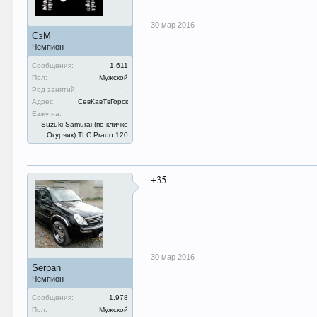
30 мар 2016
СэМ
Чемпион
Сообщения:
1.611
Пол:
Мужской
Род занятий:
.
Адрес:
СевКавТвГорск
Езжу на:
Suzuki Samurai (по кличке
Огурчик).TLC Prado 120
+35
30 мар 2016
Serpan
Чемпион
Сообщения:
1.978
Пол:
Мужской