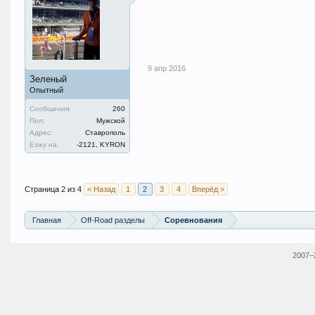
9 апр 2016
Зеленый
Опытный
Сообщения:
260
Пол:
Мужской
Адрес:
Ставрополь
Езжу на:
-2121, KYRON
Страница 2 из 4
< Назад
1
2
3
4
Вперёд >
Главная
Off-Road разделы
Соревнования
2007–