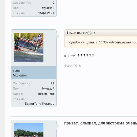
Сообщения:
9
Пол:
Мужской
Езжу на:
ЛАДА 2121
Levan сказал(а):
↑
порядок старта. в 11.00ч одновременно п
класс !!!!!!!!!!!!
4 апр 2016
толя
Молодой
Сообщения:
92
Пол:
Мужской
Адрес:
Лермонтов
Езжу на:
SsangYong Korando
привет. слышал, для экстрима очень