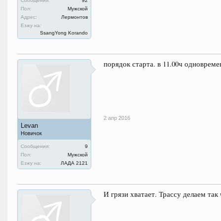
Сообщения:
92
Пол:
Мужской
Адрес:
Лермонтов
Езжу на:
SsangYong Korando
порядок старта. в 11.00ч одноврем
2 апр 2016
Levan
Новичок
Сообщения:
9
Пол:
Мужской
Езжу на:
ЛАДА 2121
И грязи хватает. Трассу делаем та