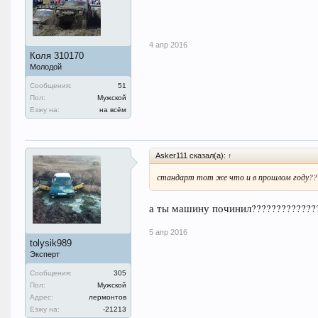
4 апр 2016
Коля 310170
Молодой
Сообщения:
51
Пол:
Мужской
Езжу на:
на всём
Asker111 сказал(а):
↑
стандарт тот же что и в прошлом году??
а ты машину починил?????????????
5 апр 2016
tolysik989
Эксперт
Сообщения:
305
Пол:
Мужской
Адрес:
лермонтов
Езжу на:
-21213