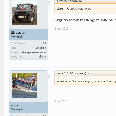
ТРАКТОР сказал(а):
↑
Дим …13 пост посмотри
Судя по всему грязь будет .нам бы 
2 апр 2016
Штурман…
Молодой
Сообщения:
39
Пол:
Мужской
Адрес:
Минеральные воды
Езжу на:
Тойота
Коля 310170 сказал(а):
↑
привет , в 11 часов старт, не поздно? экс
2 апр 2016
толя
Молодой