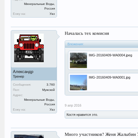
Минеральные Воды,
Россия
Езжу на:
Уаз
Началась тех комисия
Вложения:
IMG-20160409-WA0004.jpeg
Александр
Тренер
IMG-20160409-WA0001.jpg
Сообщения:
3.760
Пол:
Мужской
Адрес:
Минеральные Воды,
Россия
9 апр 2016
Езжу на:
Уаз
Костя нравится это.
Много участников? Женя Жалыбин У