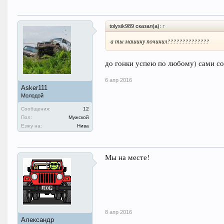
tolysik989 сказал(а):
↑
а ты машину починил??????????????
до гонки успею по любому) сами с
6 апр 2016
Asker111
Молодой
Сообщения:
12
Пол:
Мужской
Езжу на:
Нива
Мы на месте!
8 апр 2016
Александр