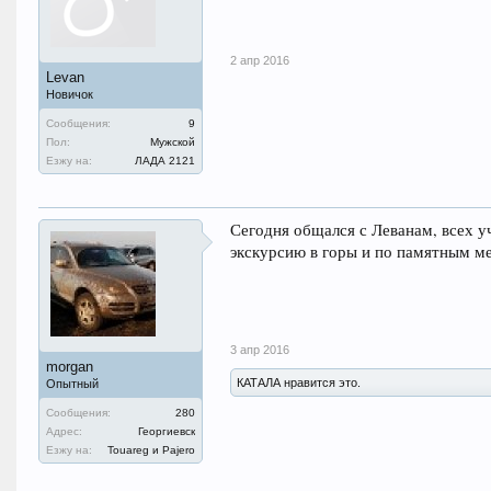
2 апр 2016
Levan
Новичок
Сообщения:
9
Пол:
Мужской
Езжу на:
ЛАДА 2121
Сегодня общался с Леванам, всех уч
экскурсию в горы и по памятным м
3 апр 2016
morgan
КАТАЛА нравится это.
Опытный
Сообщения:
280
Адрес:
Георгиевск
Езжу на:
Touareg и Pajero