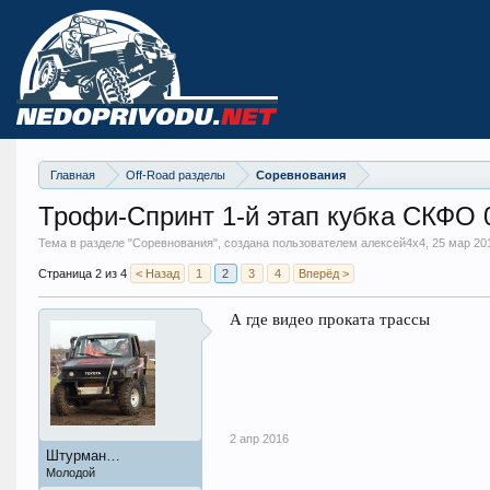
Главная
Off-Road разделы
Соревнования
Трофи-Спринт 1-й этап кубка СКФО 
Тема в разделе "
Соревнования
", создана пользователем алексей4х4,
25 мар 20
Страница 2 из 4
< Назад
1
2
3
4
Вперёд >
А где видео проката трассы
2 апр 2016
Штурман…
Молодой