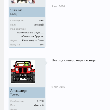
9 апр 2016
Stas.net
Боец
Сообщения:
484
Пол:
Мужской
Род занятий:
Автомеханик, Учусь,…
работаю за бугром.
Адрес:
Кисловодск - Сочи
Езжу на:
4х4
Погода супер, жара солнце.
9 апр 2016
Александр
Тренер
Сообщения:
3.760
Пол:
Мужской
Адрес: