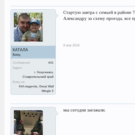
Стартую завтра с семьей в районе 7
Александру за схему проезда, все п
8 апр 2016
КАТАЛА
Боец
Сообщения:
441
Адрес:
г. Георгиевск,
Ставропольский край
Езжу на:
KIA magentis, Great Wall
Wingle 5
мы сегодня заезжали.