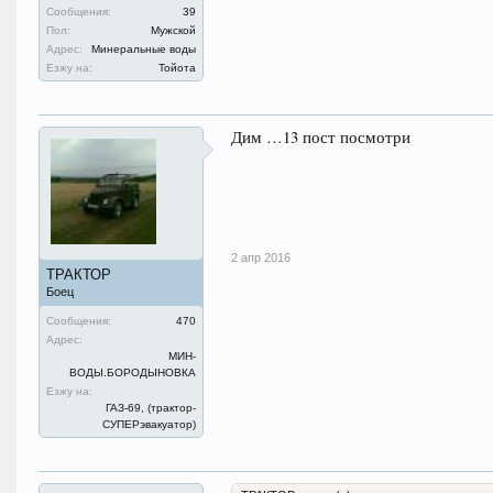
Сообщения:
39
Пол:
Мужской
Адрес:
Минеральные воды
Езжу на:
Тойота
Дим …13 пост посмотри
2 апр 2016
ТРАКТОР
Боец
Сообщения:
470
Адрес:
МИН-
ВОДЫ.БОРОДЫНОВКА
Езжу на:
ГАЗ-69, (трактор-
СУПЕРэвакуатор)