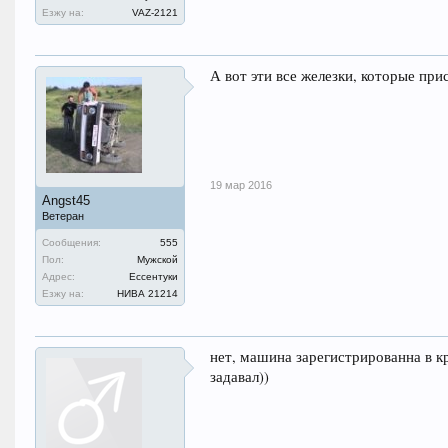
Езжу на:
VAZ-2121
А вот эти все железки, которые пр
19 мар 2016
Angst45
Ветеран
Сообщения:
555
Пол:
Мужской
Адрес:
Ессентуки
Езжу на:
НИВА 21214
нет, машина зарегистрированна в к
задавал))