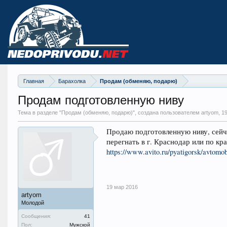
Главная
Барахолка
Продам (обменяю, подарю)
Продам подготовленную ниву
Тема в разделе "
Продам (обменяю, подарю)
", создана пользователем artyom,
1
Продаю подготовленную ниву, сейча
перегнать в г. Краснодар или по кр
https://www.avito.ru/pyatigorsk/avtom
19 мар 2016
artyom
Молодой
Сообщения:
41
Пол:
Мужской