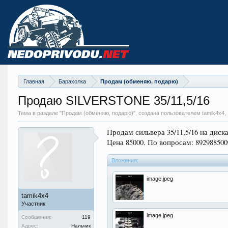
Главная
Барахолка
Продам (обменяю, подарю)
Продаю SILVERSTONE 35/11,5/16
Тема в разделе "
Продам (обменяю, подарю)
", создана пользователем tamik4x4,
Продам сильвера 35/11,5/16 на диск
Цена 85000. По вопросам: 892988500
Вложения:
image.jpeg
tamik4x4
Участник
image.jpeg
Сообщения:
119
Адрес:
Нальчик