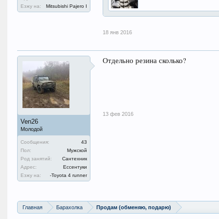
Езжу на:
Mitsubishi Pajero I
18 янв 2016
Отдельно резина сколько?
13 фев 2016
Ven26
Молодой
Сообщения:
43
Пол:
Мужской
Род занятий:
Сантехник
Адрес:
Ессентуки
Езжу на:
-Toyota 4 runner
Главная
Барахолка
Продам (обменяю, подарю)