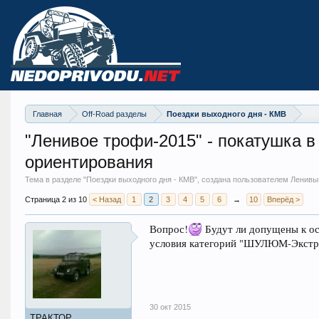
Главная
Off-Road разделы
Поездки выходного дня - КМВ
"Ленивое трофи-2015" - покатушка 
ориентирования
Тема в разделе "
Поездки выходного дня - КМВ
", создана пользователем Ленивы
Страница 2 из 10
< Назад
1
2
3
4
5
6
→
10
Вперёд >
Вопрос!
Будут ли допущены к ос
условия категорий "ШУЛЮМ-Экстр
30 окт 2015
ТРАКТОР