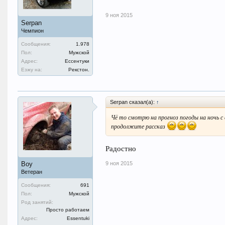
9 ноя 2015
Serpan
Чемпион
Сообщения:
1.978
Пол:
Мужской
Адрес:
Ессентуки
Езжу на:
Рекстон.
Serpan сказал(а):
↑
Чё то смотрю на прогноз погоды на ночь с су
продолжите рассказ
Радостно
9 ноя 2015
Boy
Ветеран
Сообщения:
691
Пол:
Мужской
Род занятий:
Просто работаем
Адрес:
Essentuki