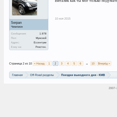
Виталик как ты мог только подумать 
10 ноя 2015
Serpan
Чемпион
Сообщения:
1.978
Пол:
Мужской
Адрес:
Ессентуки
Езжу на:
Рекстон.
Страница 2 из 10
< Назад
1
2
3
4
5
6
→
10
Вперёд >
Главная
Off-Road разделы
Поездки выходного дня - КМВ
2007–