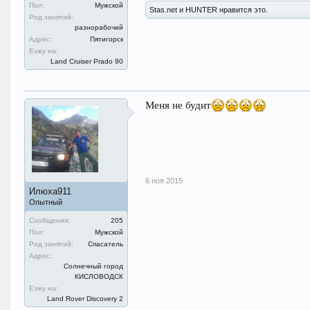
Пол:
Мужской
Stas.net и HUNTER нравится это.
Род занятий:
разнорабочий
Адрес:
Пятигорск
Езжу на:
Land Cruiser Prado 90
Меня не будит
6 ноя 2015
Илюха911
Опытный
Сообщения:
205
Пол:
Мужской
Род занятий:
Спасатель
Адрес:
Солнечный город
КИСЛОВОДСК
Езжу на:
Land Rover Discovery 2