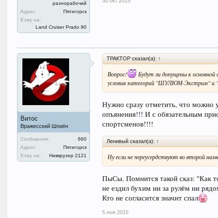
30 окт 2015
разнорабочий
Адрес:
Пятигорск
Езжу на:
Land Cruiser Prado 90
ТРАКТОР сказал(а):
↑
Вопрос!
Будут ли допущены к основной 
условия категорий "ШУЛЮМ-Экстрим" и 
Нужно сразу отметить, что можно 
опъянения!!! И с обязательным п
Витос
спортсменов!!!!
Вражесский Шпиён
Сообщения:
660
Ленивый сказал(а):
↑
Адрес:
Пятигорск
Езжу на:
Нивкрузер 2121
Ну если не переусердствуют во второй наз
ПыСы. Помнится такой сказ: "Как 
не ездил бухим ни за рулём ни рядо
Кто не согласится значит спал
5 ноя 2015