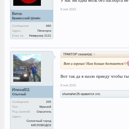
У нас ни одна моль без паспорта не
8 ноя 2015
Витос
Вражесский Шпиён
Сообщения:
660
Адрес:
Пятигорск
Езжу на:
Нивкрузер 2121
ТРАКТОР сказал(а):
↑
Вот и хорошо! Нам больше достанется!!!
Вот так да я назло приеду чтобы ты 
8 ноя 2015
Илюха911
shumaher26 нравится это.
Опытный
Сообщения:
205
Пол:
Мужской
Род занятий:
Спасатель
Адрес:
Солнечный город
КИСЛОВОДСК