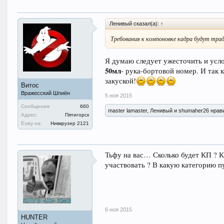
Ленивый сказал(а):
↑
Требования к компоновке кадра будут тра
Я думаю следует ужесточить и усл
50мл
- рука-бортовой номер. И так 
закуской!
Витос
Вражесский Шпиён
5 ноя 2015
Сообщения:
660
master lamaster, Ленивый и shumaher26 нрави
Адрес:
Пятигорск
Езжу на:
Нивкрузер 2121
Тьфу на вас… Сколько будет КП ? К
участвовать ? В какую категорию п
6 ноя 2015
HUNTER