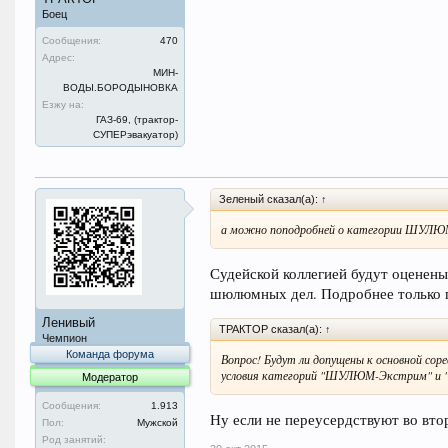
Боец
Сообщения:
470
Адрес:
МИН-
ВОДЫ.БОРОДЫНОВКА
Езжу на:
ГАЗ-69, (трактор-
СУПЕРэвакуатор)
Зеленый сказал(а):
↑
а можно поподробней о категории ШУЛ
Судейской коллегией будут оценены
шюлюмных дел. Подробнее только гл
Ленивый
ТРАКТОР сказал(а):
↑
Чемпион
Команда форума
Вопрос! Будут ли допущены к основной сор
условия категорий "ШУЛЮМ-Экстрим" и 
Модератор
Сообщения:
1.913
Ну если не переусердствуют во вто
Пол:
Мужской
Род занятий: