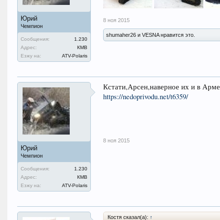
Юрий
8 ноя 2015
Чемпион
shumaher26 и VESNA нравится это.
Сообщения:
1.230
Адрес:
КМВ
Езжу на:
ATV-Polaris
Кстати,Арсен,наверное их и в Арме
https://nedoprivodu.net/t6359/
8 ноя 2015
Юрий
Чемпион
Сообщения:
1.230
Адрес:
КМВ
Езжу на:
ATV-Polaris
Костя сказал(а):
↑