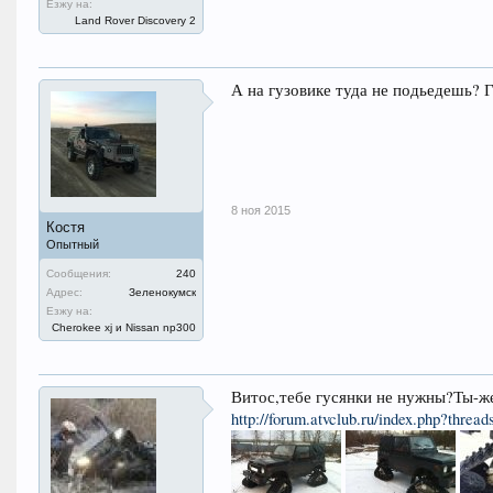
Езжу на:
Land Rover Discovery 2
А на гузовике туда не подьедешь? Г
8 ноя 2015
Костя
Опытный
Сообщения:
240
Адрес:
Зеленокумск
Езжу на:
Cherokee xj и Nissan np300
Витос,тебе гусянки не нужны?Ты-ж
http://forum.atvclub.ru/index.php?thread