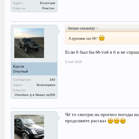
Адрес:
Ессентуки
Езжу на:
Рекстон.
Serpan сказал(а):
↑
А грузовик газ 66?
Если б был бы 66-той я б и не спраш
9 ноя 2015
Костя
Опытный
Сообщения:
240
Адрес:
Зеленокумск
Езжу на:
Cherokee xj и Nissan np300
Чё то смотрю на прогноз погоды на н
продолжите рассказ