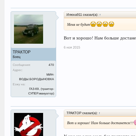
Илюха911 сказал(а):
↑
Меня не будит
Вот и хорошо! Нам больше достанет
6 ноя 2015
ТРАКТОР
Боец
Сообщения:
470
Адрес:
МИН-
ВОДЫ.БОРОДЫНОВКА
Езжу на:
ГАЗ-69, (трактор-
СУПЕРэвакуатор)
ТРАКТОР сказал(а):
↑
Вот и хорошо! Нам больше достанется!!!