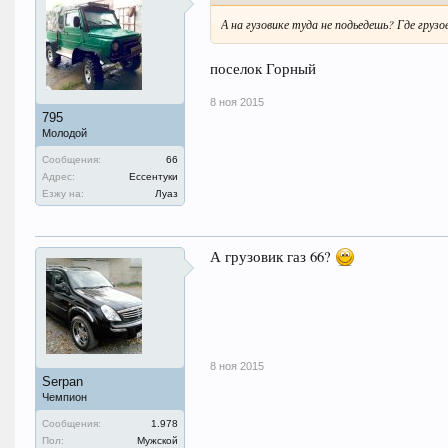
А на гузовике туда не подьедешь? Где груз
поселок Горный
8 ноя 2015
795
Молодой
Сообщения:
66
Адрес:
Ессентуки
Езжу на:
Луаз
А грузовик газ 66?
8 ноя 2015
Serpan
Чемпион
Сообщения:
1.978
Пол:
Мужской