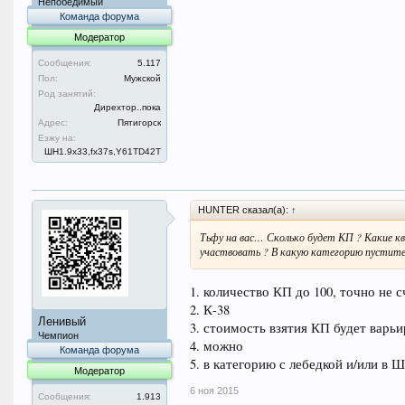
Непобедимый
Команда форума
Модератор
Сообщения:
5.117
Пол:
Мужской
Род занятий:
Дирехтор..пока
Адрес:
Пятигорск
Езжу на:
ШН1.9x33,fx37s,Y61TD42T
HUNTER сказал(а):
↑
Тьфу на вас… Сколько будет КП ? Какие к
участвовать ? В какую категорию пустите
1. количество КП до 100, точно не 
2. К-38
Ленивый
3. стоимость взятия КП будет варьи
Чемпион
4. можно
Команда форума
5. в категорию с лебедкой и/или 
Модератор
6 ноя 2015
Сообщения:
1.913