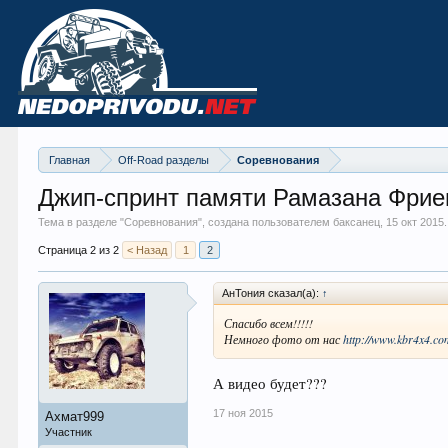
Главная
Off-Road разделы
Соревнования
Джип-спринт памяти Рамазана Фриев
Тема в разделе "
Соревнования
", создана пользователем баксанец,
15 окт 2015
.
Страница 2 из 2
< Назад
1
2
АнТония сказал(а):
↑
Спасибо всем!!!!!
Немного фото от нас
http://www.kbr4x4.c
А видео будет???
17 ноя 2015
Ахмат999
Участник