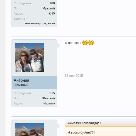
Сообщения:
108
Пол:
Мужской
Адрес:
КЧР
Езжу на:
нива-шевроле, нива
конечно
18 ноя 2015
АнТония
Опытный
Сообщения:
215
Пол:
Женский
Адрес:
г. Нальчик
Ахмат999 сказал(а):
↑
А видео будет???