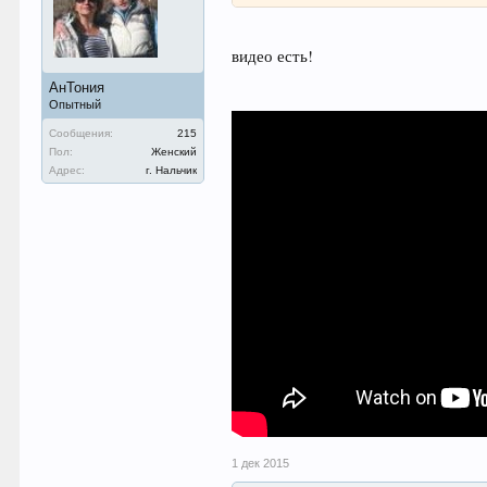
видео есть!
АнТония
Опытный
Сообщения:
215
Пол:
Женский
Адрес:
г. Нальчик
1 дек 2015