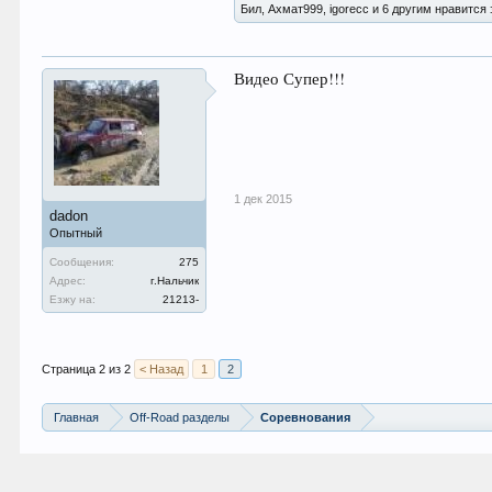
Бил, Ахмат999, igorecc и 6 другим нравится 
Видео Супер!!!
1 дек 2015
dadon
Опытный
Сообщения:
275
Адрес:
г.Нальчик
Езжу на:
21213-
Страница 2 из 2
< Назад
1
2
Главная
Off-Road разделы
Соревнования