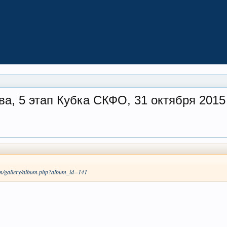
а, 5 этап Кубка СКФО, 31 октября 2015
om/gallery/album.php?album_id=141