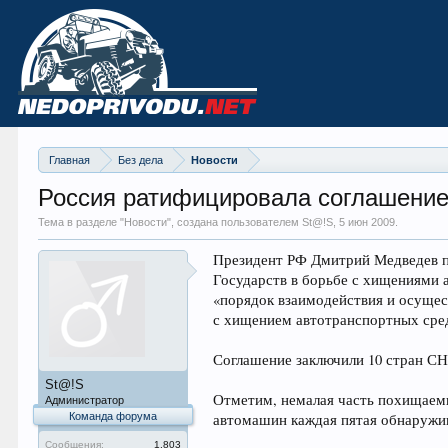
Главная
Без дела
Новости
Россия ратифицировала соглашение
Тема в разделе "
Новости
", создана пользователем St@!S,
5 июн 2009
.
Президент РФ Дмитрий Медведев п
Государств в борьбе с хищениями 
«порядок взаимодействия и осущес
с хищением автотранспортных сред
Соглашение заключили 10 стран СН
St@!S
Отметим, немалая часть похищаемых
Администратор
Команда форума
автомашин каждая пятая обнаружив
Сообщения:
1.803