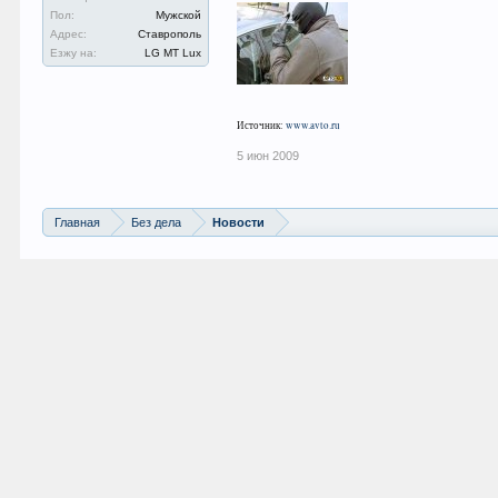
Пол:
Мужской
Адрес:
Ставрополь
Езжу на:
LG MT Lux
Источник:
www.avto.ru
5 июн 2009
Главная
Без дела
Новости