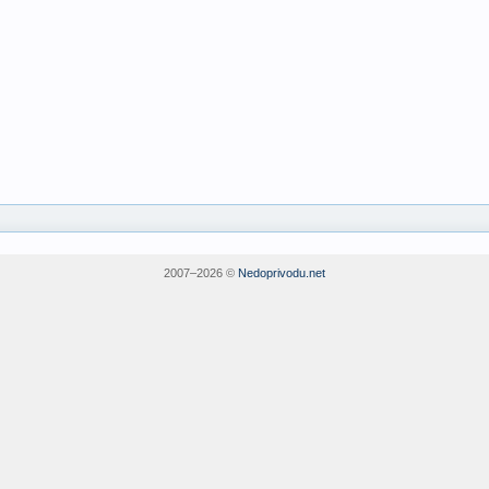
2007–
2026 ©
Nedoprivodu.net