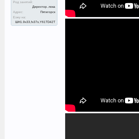
Род занятий:
Дирехтор..пока
Адрес:
Пятигорск
Езжу на:
ШН1.9x33,fx37s,Y61TD42T