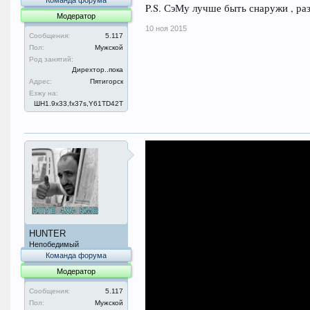
Команда форума
P.S. СэМу лучше быть снаружи , раз
Модератор
10 ноя 2015
Сообщения:
5.117
Пол:
Мужской
Род занятий:
Дирехтор..пока
Адрес:
Пятигорск
Езжу на:
ШН1.9x33,fx37s,Y61TD42T
HUNTER
Непобедимый
Команда форума
Модератор
Сообщения:
5.117
Пол:
Мужской