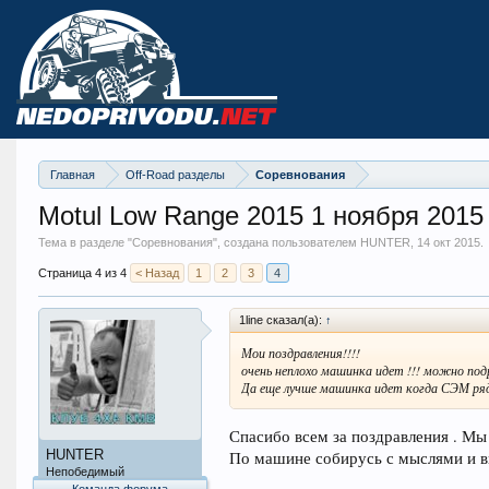
Главная
Off-Road разделы
Соревнования
Motul Low Range 2015 1 ноября 2015
Тема в разделе "
Соревнования
", создана пользователем HUNTER,
14 окт 2015
.
Страница 4 из 4
< Назад
1
2
3
4
1line сказал(а):
↑
Мои поздравления!!!!
очень неплохо машинка идет !!! можно под
Да еще лучше машинка идет когда СЭМ ряд
Спасибо всем за поздравления . Мы
HUNTER
По машине собирусь с мыслями и вы
Непобедимый