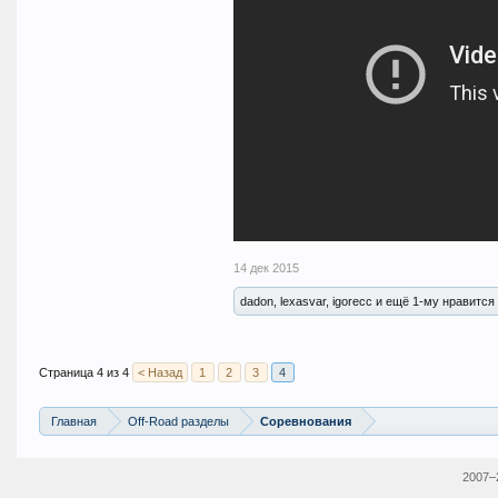
14 дек 2015
dadon, lexasvar, igorecc и ещё 1-му нравится 
Страница 4 из 4
< Назад
1
2
3
4
Главная
Off-Road разделы
Соревнования
2007–