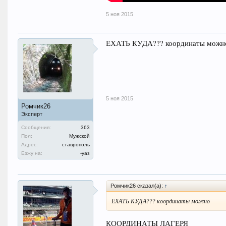
5 ноя 2015
ЕХАТЬ КУДА??? координаты можн
5 ноя 2015
Ромчик26
Эксперт
Сообщения:
363
Пол:
Мужской
Адрес:
ставрополь
Езжу на:
-уаз
Ромчик26 сказал(а):
↑
ЕХАТЬ КУДА??? координаты можно
КООРДИНАТЫ ЛАГЕРЯ