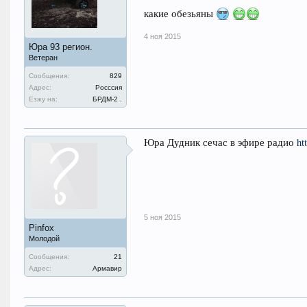
какие обезьяны
4 ноя 2015
Юра 93 регион.
Ветеран
Сообщения:
829
Адрес:
Росссия
Езжу на:
БРДМ-2 .
Юра Дудник сечас в эфире радио
ht
5 ноя 2015
Pinfox
Молодой
Сообщения:
21
Адрес:
Армавир