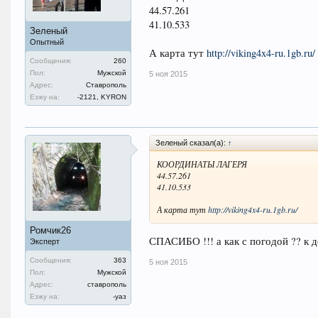
44.57.261
41.10.533
Зеленый
Опытный
А карта тут
http://viking4x4-ru.1gb.ru/
Сообщения:
260
Пол:
Мужской
5 ноя 2015
Адрес:
Ставрополь
Езжу на:
-2121, KYRON
Зеленый сказал(а):
↑
КООРДИНАТЫ ЛАГЕРЯ
44.57.261
41.10.533
А карта тут
http://viking4x4-ru.1gb.ru/
Ромчик26
СПАСИБО !!! а как с погодой ?? к 
Эксперт
Сообщения:
363
5 ноя 2015
Пол:
Мужской
Адрес:
ставрополь
Езжу на:
-уаз