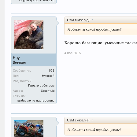
Огурчик).TLC Prado 120
СэМ сказал(а):
↑
А обезьяны какой породы нужны?
Хорошо бегающие, умеющие таскать
4 ноя 2015
Boy
Ветеран
Сообщения:
691
Пол:
Мужской
Род занятий:
Просто работаем
Адрес:
Essentuki
Езжу на:
выбираю по настроению
СэМ сказал(а):
↑
А обезьяны какой породы нужны?