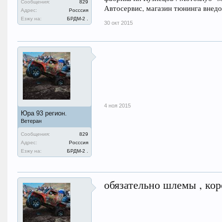
Сообщения:
829
Автосервис, магазин тюнинга внед
Адрес:
Росссия
Езжу на:
БРДМ-2 .
30 окт 2015
4 ноя 2015
Юра 93 регион.
Ветеран
Сообщения:
829
Адрес:
Росссия
Езжу на:
БРДМ-2 .
обязательно шлемы , коро