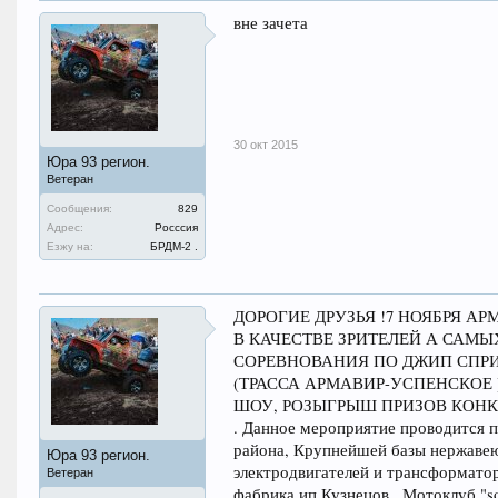
вне зачета
30 окт 2015
Юра 93 регион.
Ветеран
Сообщения:
829
Адрес:
Росссия
Езжу на:
БРДМ-2 .
ДОРОГИЕ ДРУЗЬЯ !7 НОЯБРЯ А
В КАЧЕСТВЕ ЗРИТЕЛЕЙ А САМ
СОРЕВНОВАНИЯ ПО ДЖИП СПРИН
(ТРАССА АРМАВИР-УСПЕНСКОЕ 
ШОУ, РОЗЫГРЫШ ПРИЗОВ КОНКУР
. Данное мероприятие проводится 
района, Крупнейшей базы нержаве
Юра 93 регион.
электродвигателей и трансформато
Ветеран
фабрика ип Кузнецов . Мотоклуб "sou