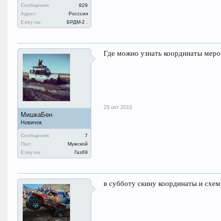
Сообщения:
829
Адрес:
Росссия
Езжу на:
БРДМ-2 .
Где можно узнать координаты меро
29 окт 2015
МишкаБен
Новичок
Сообщения:
7
Пол:
Мужской
Езжу на:
Газ69
в субботу скину координаты и схем