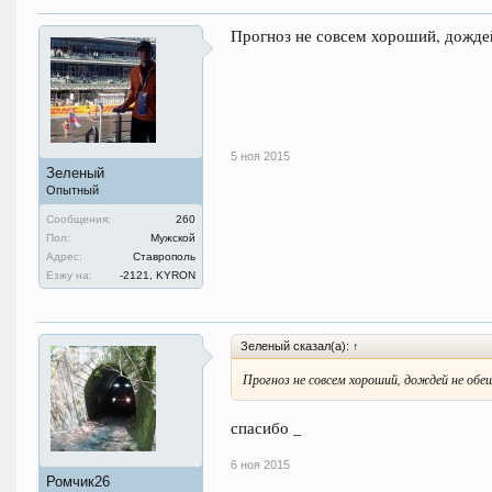
Прогноз не совсем хороший, дожде
5 ноя 2015
Зеленый
Опытный
Сообщения:
260
Пол:
Мужской
Адрес:
Ставрополь
Езжу на:
-2121, KYRON
Зеленый сказал(а):
↑
Прогноз не совсем хороший, дождей не обе
спасибо _
6 ноя 2015
Ромчик26