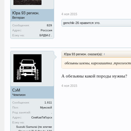
Юра 93 регион.
4 ноя 2015
Ветеран
genchik-26 нравится это.
Сообщения:
829
Адрес:
Росссия
Езжу на:
БРДМ-2 .
Юра 93 регион. сказал(а):
↑
обезьяны шлемы, карозашитка ,тросогостте
А обезьяны какой породы нужны?
4 ноя 2015
СэМ
Чемпион
Сообщения:
1.611
Пол:
Мужской
Род занятий:
.
Адрес:
СевКавТвГорск
Езжу на:
Suzuki Samurai (по кличке