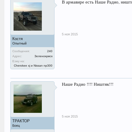
В армавире есть Наше Радио, ништяк
5 ноя 2015
Костя
Опытный
Сообщения:
240
Адрес:
Зеленокумск
Езжу на:
Cherokee xj и Nissan np300
Наше Радио !!!! Ништяк!!!
5 ноя 2015
ТРАКТОР
Боец