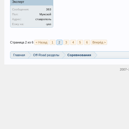
Эксперт
Сообщения:
363
Пол:
Мужской
Адрес:
ставрополь
Езжу на:
-уаз
Страница 2 из 6
< Назад
1
2
3
4
5
6
Вперёд >
Главная
Off-Road разделы
Соревнования
2007–