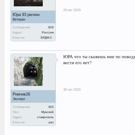
29 окт 2015
Юра 93 регион.
Ветеран
Сообщения:
829
Адрес:
Росссия
Езжу на:
БРДМ-2 .
ЮРА что ты скажешь мне по поводу 
вести его нет?
30 окт 2015
Ромчик26
Эксперт
Сообщения:
363
Пол:
Мужской
Адрес:
ставрополь
Езжу на:
-уаз