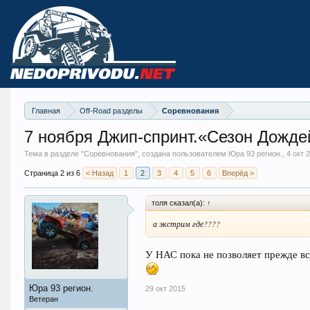
Главная
Off-Road разделы
Соревнования
7 ноября Джип-спринт.«Сезон Дожде
Тема в разделе "
Соревнования
", создана пользователем Юра 93 регион.,
4 окт 
Страница 2 из 6
< Назад
1
2
3
4
5
6
Вперёд >
толя сказал(а):
↑
а экстрим где????
У НАС пока не позволяет прежде все
Юра 93 регион.
29 окт 2015
Ветеран