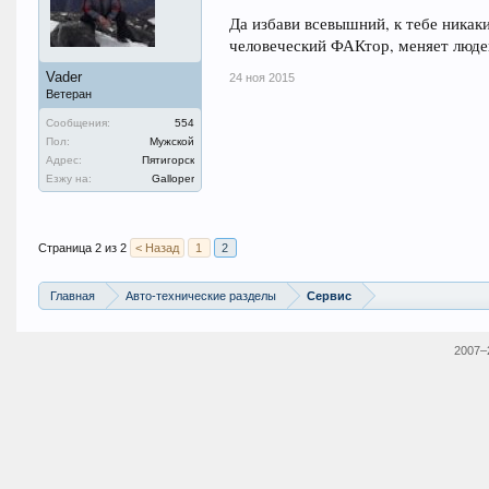
Да избави всевышний, к тебе никак
человеческий ФАКтор, меняет люде
Vader
24 ноя 2015
Ветеран
Сообщения:
554
Пол:
Мужской
Адрес:
Пятигорск
Езжу на:
Galloper
Страница 2 из 2
< Назад
1
2
Главная
Авто-технические разделы
Сервис
2007–