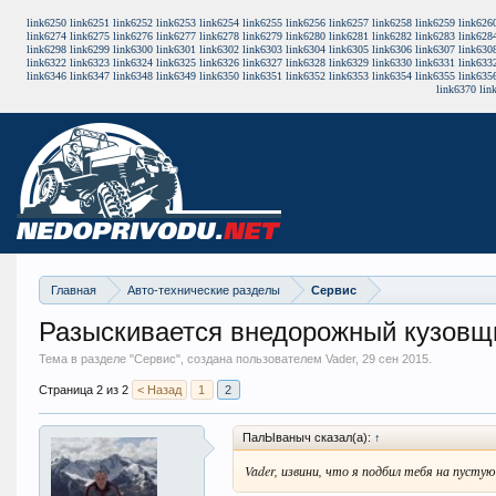
link6250
link6251
link6252
link6253
link6254
link6255
link6256
link6257
link6258
link6259
link626
link6274
link6275
link6276
link6277
link6278
link6279
link6280
link6281
link6282
link6283
link628
link6298
link6299
link6300
link6301
link6302
link6303
link6304
link6305
link6306
link6307
link630
link6322
link6323
link6324
link6325
link6326
link6327
link6328
link6329
link6330
link6331
link633
link6346
link6347
link6348
link6349
link6350
link6351
link6352
link6353
link6354
link6355
link635
link6370
lin
Главная
Авто-технические разделы
Сервис
Разыскивается внедорожный кузовщ
Тема в разделе "
Сервис
", создана пользователем Vader,
29 сен 2015
.
Страница 2 из 2
< Назад
1
2
ПалЫваныч сказал(а):
↑
Vader, извини, что я подбил тебя на пусту