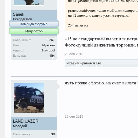
на 4х- резина presa at pro 245-65-16. прбег
резина кайфовая, копия тоЕ опен кантри. 
Sanek
на 32 катки, с этими уже не серьезно)
Рекордсмен
Команда форума
25тыс за все
Модератор
+15 не стандартный вылет для патри
Сообщения:
2.267
Фото-лучший движитель торговли, м
Пол:
Мужской
Адрес:
Stavropol
25 сен 2015
Езжу на:
4}{4
lexasvar нравится это.
чуть позже сфотаю. на счет вылета 
25 сен 2015
LAND UAZER
Молодой
Сообщения:
38