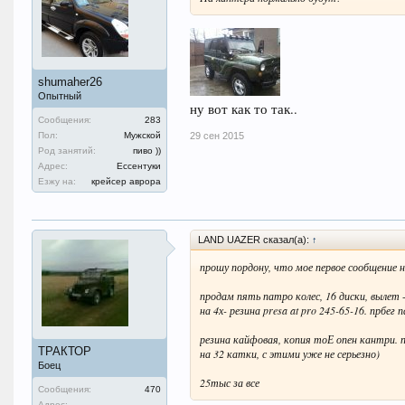
shumaher26
Опытный
ну вот как то так..
Сообщения:
283
Пол:
Мужской
29 сен 2015
Род занятий:
пиво ))
Адрес:
Ессентуки
Езжу на:
крейсер аврора
LAND UAZER сказал(а):
↑
прошу пордону, что мое первое сообщение н
продам пять патро колес, 16 диски, выле
на 4х- резина presa at pro 245-65-16. прбег
резина кайфовая, копия тоЕ опен кантри. 
ТРАКТОР
на 32 катки, с этими уже не серьезно)
Боец
25тыс за все
Сообщения:
470
Адрес: