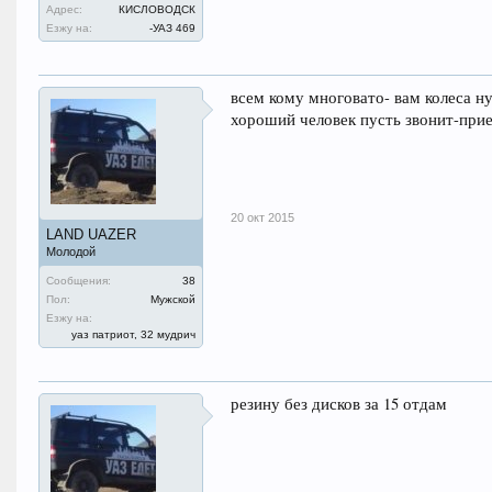
Адрес:
КИСЛОВОДСК
Езжу на:
-УАЗ 469
всем кому многовато- вам колеса н
хороший человек пусть звонит-прие
20 окт 2015
LAND UAZER
Молодой
Сообщения:
38
Пол:
Мужской
Езжу на:
уаз патриот, 32 мудрич
резину без дисков за 15 отдам