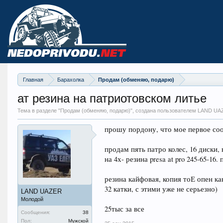
Главная
Барахолка
Продам (обменяю, подарю)
ат резина на патриотовском литье
Тема в разделе "
Продам (обменяю, подарю)
", создана пользователем LAND U
прошу пордону, что мое первое соо
продам пять патро колес, 16 диски,
на 4х- резина presa at pro 245-65-16
резина кайфовая, копия тоЕ опен ка
32 катки, с этими уже не серьезно)
LAND UAZER
Молодой
25тыс за все
Сообщения:
38
Пол:
Мужской