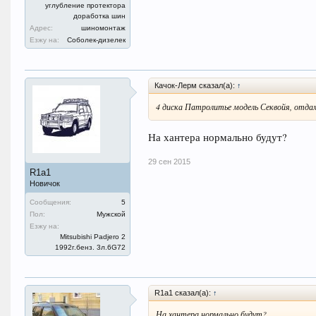
углубление протектора
доработка шин
Адрес:
шиномонтаж
Езжу на:
Соболек-дизелек
Качок-Лерм сказал(а):
↑
4 диска Патролитье модель Секвойя, отдам
На хантера нормально будут?
29 сен 2015
R1a1
Новичок
Сообщения:
5
Пол:
Мужской
Езжу на:
Mitsubishi Padjero 2
1992г.бенз. 3л.6G72
R1a1 сказал(а):
↑
На хантера нормально будут?