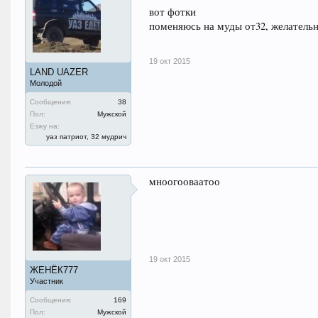
вот фотки
поменяюсь на муды от32, желательн
19 окт 2015
LAND UAZER
Молодой
Сообщения:
38
Пол:
Мужской
Езжу на:
уаз патриот, 32 мудрич
мноогооваатоо
19 окт 2015
ЖЕНЁК777
Участник
Сообщения:
169
Пол:
Мужской