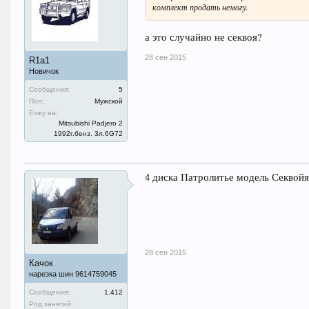
комплект продать немогу.
а это случайно не секвоя?
28 сен 2015
R1a1
Новичок
Сообщения:
5
Пол:
Мужской
Езжу на:
Mitsubishi Padjero 2
1992г.бенз. 3л.6G72
4 диска Патролитье модель Секвойя,
28 сен 2015
Качок
нарезка шин 9614759045
Сообщения:
1.412
Род занятий: