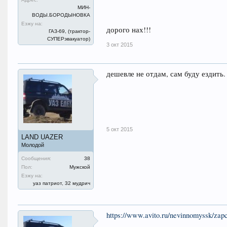
МИН-
ВОДЫ.БОРОДЫНОВКА
Езжу на:
дорого нах!!!
ГАЗ-69, (трактор-
СУПЕРэвакуатор)
3 окт 2015
дешевле не отдам, сам буду ездить.
5 окт 2015
LAND UAZER
Молодой
Сообщения:
38
Пол:
Мужской
Езжу на:
уаз патриот, 32 мудрич
https://www.avito.ru/nevinnomyssk/zap