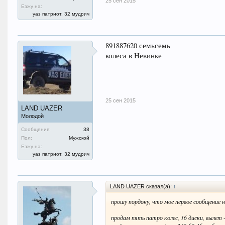
25 сен 2015
Езжу на:
уаз патриот, 32 мудрич
891887620 семьсемь
колеса в Невинке
25 сен 2015
LAND UAZER
Молодой
Сообщения:
38
Пол:
Мужской
Езжу на:
уаз патриот, 32 мудрич
LAND UAZER сказал(а):
↑
прошу пордону, что мое первое сообщение н
продам пять патро колес, 16 диски, выле