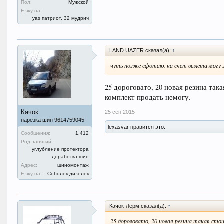
Пол:
Мужской
Езжу на:
уаз патриот, 32 мудрич
LAND UAZER сказал(а):
↑
чуть позже сфотаю. на счет вылета могу 
25 дороговато, 20 новая резина так
комплект продать немогу.
Качок
25 сен 2015
нарезка шин 9614759045
lexasvar нравится это.
Сообщения:
1.412
Род занятий:
углубление протектора
доработка шин
Адрес:
шиномонтаж
Езжу на:
Соболек-дизелек
Качок-Лерм сказал(а):
↑
25 дороговато, 20 новая резина такая сто