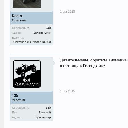
1 окт 2015
Костя
Опытный
Сообщения:
240
Адрес:
Зеленокумск
Езжу на:
Cherokee xj и Nissan np300
Джентельмены, обратите внимание,
в пятницу в Геленджике.
1 окт 2015
135
Участник
Сообщения:
130
Пол:
Мужской
Адрес:
Краснодар