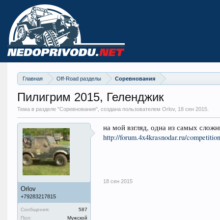
Главная
Off-Road разделы
Соревнования
Пилигрим 2015, Геленджик
Тема в разделе "
Соревнования
", создана пользователем Orlov,
18 сен 2015
.
на мой взгляд, одна из самых слож
http://forum.4x4krasnodar.ru/competiti
18 сен 2015
Orlov
+79283217815
Сообщения:
587
Пол:
Мужской