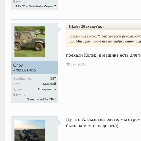
Езжу на:
TLC-72 и Mitsubishi Pajero 2
Nikolay 26 сказал(а):
↑
Отличная гонка!!! Так же всем рекомендую
p.s. Мне прям после неё аппендикс оттяпал
поехали Колёк) в машине есть для т
30 сен 2015
Orlov
+79283217815
Сообщения:
587
Пол:
Мужской
Адрес:
Ставрополь
Езжу на:
Samurai m13a ТР-1
Ну что Алексей вы едете, мы отремо
быть на месте, надеюсь))