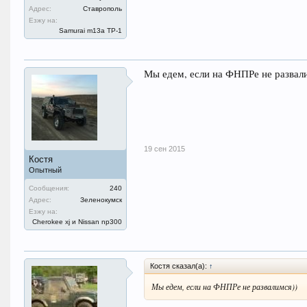
Адрес:
Ставрополь
Езжу на:
Samurai m13a ТР-1
Мы едем, если на ФНПРе не развал
19 сен 2015
Костя
Опытный
Сообщения:
240
Адрес:
Зеленокумск
Езжу на:
Cherokee xj и Nissan np300
Костя сказал(а):
↑
Мы едем, если на ФНПРе не развалимся))