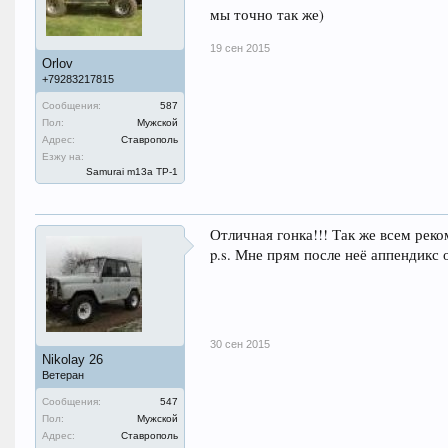
мы точно так же)
19 сен 2015
Orlov
+79283217815
Сообщения:
587
Пол:
Мужской
Адрес:
Ставрополь
Езжу на:
Samurai m13a ТР-1
Отличная гонка!!! Так же всем реко
p.s. Мне прям после неё аппендикс 
30 сен 2015
Nikolay 26
Ветеран
Сообщения:
547
Пол:
Мужской
Адрес:
Ставрополь