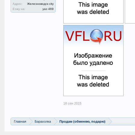
Адрес:
Железноводск city
Езжу на:
уаз 469
18 сен 2015
Главная
Барахолка
Продам (обменяю, подарю)