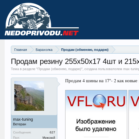
Главная
Барахолка
Продам (обменяю, подарю)
Продам резину 255х50х17 4шт и 215
Тема в разделе "
Продам (обменяю, подарю)
", создана пользователем max-tunin
Продам 4 шины на 17"- 2 как новые и
max-tuning
Ветеран
Сообщения:
627
Пол:
Мужской