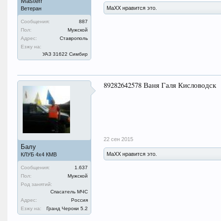
Masterr
MaXX нравится это.
Ветеран
Сообщения:
887
Пол:
Мужской
Адрес:
Ставрополь
Езжу на:
УАЗ 31622 Симбир
89282642578 Ваня Галя Кисловодск
22 сен 2015
Балу
MaXX нравится это.
КЛУБ 4х4 КМВ
Сообщения:
1.637
Пол:
Мужской
Род занятий:
Спасатель МЧС
Адрес:
Россия
Езжу на:
Гранд Чероки 5.2