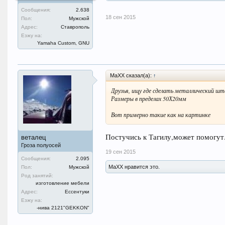
Сообщения:
2.638
18 сен 2015
Пол:
Мужской
Адрес:
Ставрополь
Езжу на:
Yamaha Custom, GNU
MaXX сказал(а):
↑
Друзья, ищу где сделать металлический ш
Размеры в пределах 50Х20мм
Вот примерно такие как на картинке
Постучись к Тагилу,может помогут
веталец
Гроза полуосей
19 сен 2015
Сообщения:
2.095
MaXX нравится это.
Пол:
Мужской
Род занятий:
изготовление мебели
Адрес:
Ессентуки
Езжу на:
-нива 2121"GEKKON"