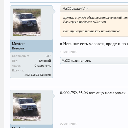
MaXX сказал(а):
↑
Друзья, ищу где сделать металлический ш
Размеры в пределах 50Х20мм
Вот примерно такие как на картинке
в Невинке есть человек, вроде и по
Masterr
Ветеран
19 сен 2015
Сообщения:
887
MaXX нравится это.
Пол:
Мужской
Адрес:
Ставрополь
Езжу на:
УАЗ 31622 Симбир
8-909-752-35-96 вот ещо номерочек,
22 сен 2015