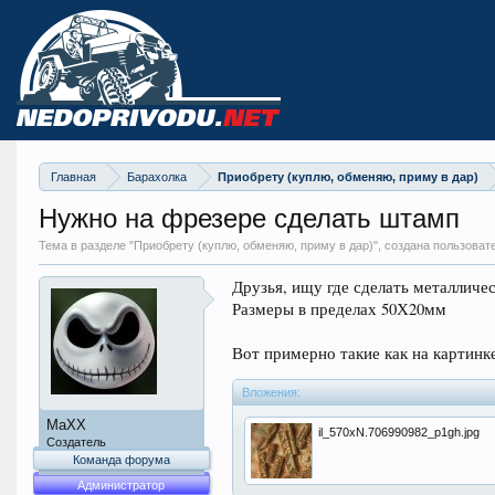
Главная
Барахолка
Приобрету (куплю, обменяю, приму в дар)
Нужно на фрезере сделать штамп
Тема в разделе "
Приобрету (куплю, обменяю, приму в дар)
", создана пользова
Друзья, ищу где сделать металлич
Размеры в пределах 50Х20мм
Вот примерно такие как на картинк
Вложения:
MaXX
il_570xN.706990982_p1gh.jpg
Создатель
Команда форума
Администратор