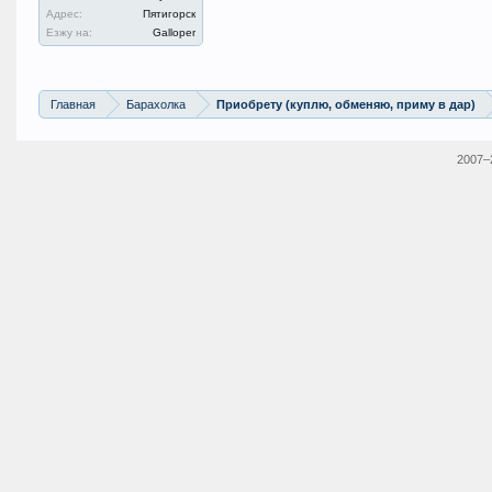
Адрес:
Пятигорск
Езжу на:
Galloper
Главная
Барахолка
Приобрету (куплю, обменяю, приму в дар)
2007–