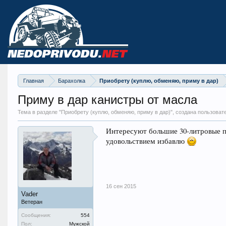
Главная
Барахолка
Приобрету (куплю, обменяю, приму в дар)
Приму в дар канистры от масла
Тема в разделе "
Приобрету (куплю, обменяю, приму в дар)
", создана пользоват
Интересуют большие 30-литровые пл
удовольствием избавлю
16 сен 2015
Vader
Ветеран
Сообщения:
554
Пол:
Мужской