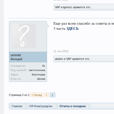
VAP и igorecc нравится это.
Еще раз всем спасибо за советы и 
ЗДЕСЬ
3 часть
11 сен 2015
umrnet
aludov и VAP нравится это.
Молодой
Сообщения:
81
Род занятий:
светотехника
Адрес:
Краснодар
Езжу на:
Шнива
Страница 2 из 2
< Назад
1
2
Главная
Off-Road разделы
Отчеты о поездках