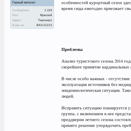
особенностей курортный сезон здесь
Горный житель!
время сюда ежегодно приезжает свы
Сообщения:
1.119
Пол:
Мужской
Адрес:
Тырныауз
Езжу на:
ВАЗ-21213
Проблемы
Анализ туристского сезона 2014 го
скорейшее принятие кардинальных 
В числе особо важных - отсутствие
эксплуатация источников без медиц
эпидемиологическая ситуация. Тако
людей.
Исправить ситуацию планируется у
группа, с включением в нее предст
преддверии летнего сезона состоял
принято решение упорядочить пре