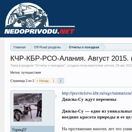
Главная
Off-Road разделы
Отчеты о поездках
КЧР-КБР-РСО-Алания. Август 2015. (
Тема в разделе "
Отчеты о поездках
", создана пользователем umrnet,
26 авг 201
Метки:
путешествия
Страница 2 из 2
< Назад
1
2
http://pravitelstvo.kbr.ru/oigv/mintu
Джилы-Су ждут перемены
Джилы-Су — одно из уникальных м
воедино красота природы и ее це
На протяжении многих лет это уни
Горец07