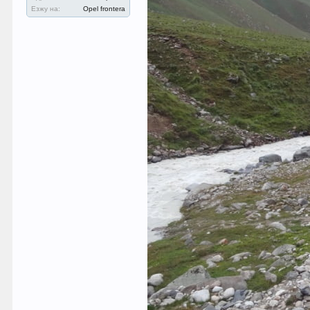
Езжу на:
Opel frontera