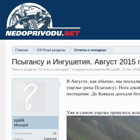
Главная
Off-Road разделы
Отчеты о поездках
Псыгансу и Ингушетия. Август 2015 г
Тема в разделе "
Отчеты о поездках
", создана пользователем spelik,
12 авг 201
В Августе, как обычно, мы поехали
ущелье (река Псыгансу). Нога альп
посещение. До Кавказа доехали бе
Уже в самом ущелье пришлось искат
spelik
Молодой
Сообщения:
12
Адрес:
Саратов