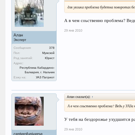
для уязика проблема будетна поворотах без
А в чем соьственно проблема? Вед
29 янв 2010
Алан
Эксперт
Сообщения:
378
Пол:
Мужской
Род занятий:
Юрист
Адрес:
Республика Кабардино-
Балкария, г. Нальчик
Езжу на:
УАЗ Патриот
Алан сказал(а):
↑
А в чем соьственно проблема? Ведь у УАЗ
У тебя на бездорожье ухудшится ра
29 янв 2010
centerofuniverse