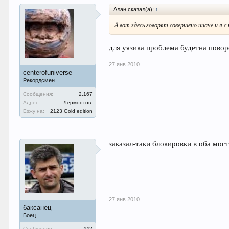
Алан сказал(а):
↑
А вот здесь говорят совершено иначе и я с
для уязика проблема будетна повор
27 янв 2010
centerofuniverse
Рекордсмен
Сообщения:
2.167
Адрес:
Лермонтов.
Езжу на:
2123 Gold edition
заказал-таки блокировки в оба мост
27 янв 2010
баксанец
Боец
Сообщения:
442