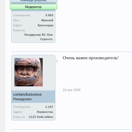
Команда форума
Модератор
Сообщения:
3.993
Пол:
Мужской
Адрес:
Краснодар
Езжу на:
Лендкрузер 80, Киа-
Соренто.
Очень важен производитель!
19 апр 2009
centerofuniverse
Рекордсмен
Сообщения:
2.167
Адрес:
Лермонтов.
Езжу на:
2123 Gold edition