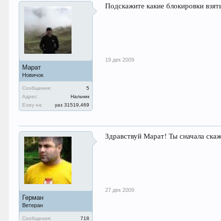
Подскажите какие блокировки взят
19 дек 2009
Марат
Новичок
Сообщения:
5
Адрес:
Нальчик
Езжу на:
уаз 31519,469
Здравствуй Марат! Ты сначала скаж
27 дек 2009
Герман
Ветеран
Сообщения:
718