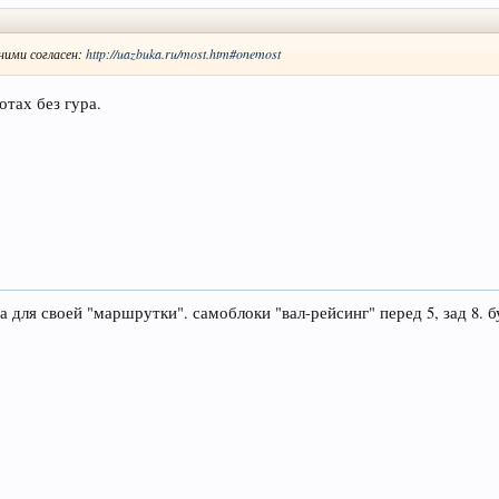
 ними согласен:
http://uazbuka.ru/most.htm#onemost
отах без гура.
а для своей "маршрутки". самоблоки "вал-рейсинг" перед 5, зад 8. 