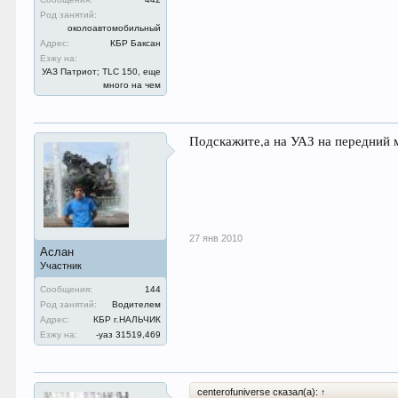
Род занятий:
околоавтомобильный
Адрес:
КБР Баксан
Езжу на:
УАЗ Патриот; TLC 150, еще
много на чем
Подскажите,а на УАЗ на передний м
27 янв 2010
Аслан
Участник
Сообщения:
144
Род занятий:
Водителем
Адрес:
КБР г.НАЛЬЧИК
Езжу на:
-уаз 31519,469
centerofuniverse сказал(а):
↑