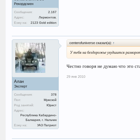
Рекордсмен
Сообщения:
2.167
Адрес:
Лермонтов.
Езжу на:
2123 Gold edition
centerofuniverse сказал(а):
↑
У тебя на бездорожье ухудшится разворот
Честно говоря не думаю что это 
29 янв 2010
Алан
Эксперт
Сообщения:
378
Пол:
Мужской
Род занятий:
Юрист
Адрес:
Республика Кабардино-
Балкария, г. Нальчик
Езжу на:
УАЗ Патриот