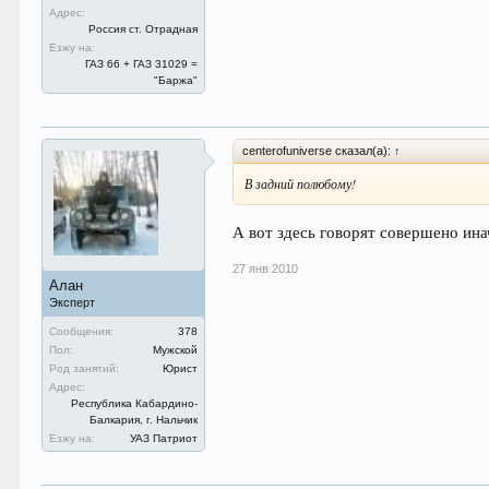
Адрес:
Россия ст. Отрадная
Езжу на:
ГАЗ 66 + ГАЗ 31029 =
"Баржа"
centerofuniverse сказал(а):
↑
В задний полюбому!
А вот здесь говорят совершено ина
27 янв 2010
Алан
Эксперт
Сообщения:
378
Пол:
Мужской
Род занятий:
Юрист
Адрес:
Республика Кабардино-
Балкария, г. Нальчик
Езжу на:
УАЗ Патриот