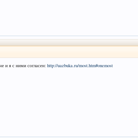
че и я с ними согласен:
http://uazbuka.ru/most.htm#onemost