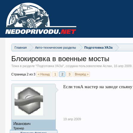
Главная
Авто-технические разделы
Подготовка УАЗа
Блокировка в военные мосты
Тема в разделе "
Подготовка УАЗа
", создана пользователем Аслан,
16 апр 2009
.
Страница 2 из 3
< Назад
1
2
3
Вперёд >
Если токА мастер на заводе спьяну 
19 апр 2009
Иванович
Тренер