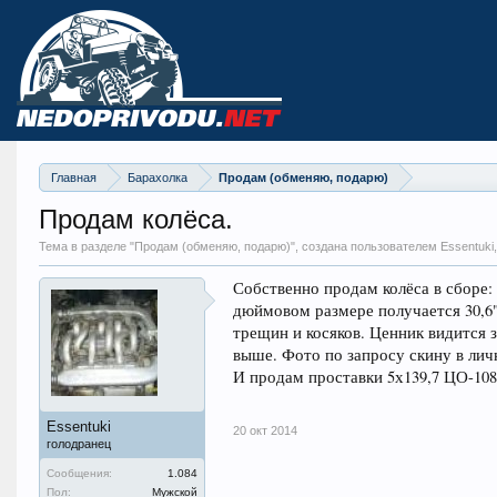
Главная
Барахолка
Продам (обменяю, подарю)
Продам колёса.
Тема в разделе "
Продам (обменяю, подарю)
", создана пользователем Essentuki
Собственно продам колёса в сборе: Y
дюймовом размере получается 30,6"
трещин и косяков. Ценник видится з
выше. Фото по запросу скину в лич
И продам проставки 5х139,7 ЦО-108
Essentuki
20 окт 2014
голодранец
Сообщения:
1.084
Пол:
Мужской