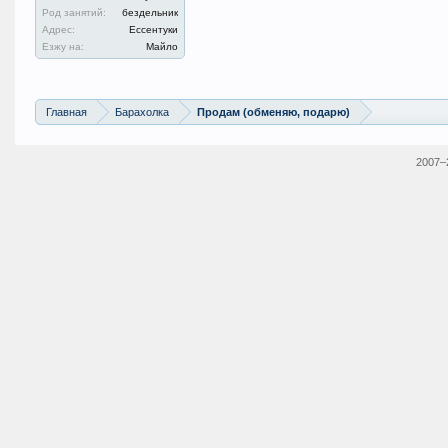
Род занятий:
бездельник
Адрес:
Ессентуки
Езжу на:
Майло
Главная
Барахолка
Продам (обменяю, подарю)
2007–