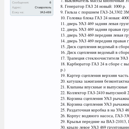
7. выключатель массы кнопочный УАЗ
Сообщения:
6
8. Генератор ГАЗ 24 новый: 1000 р.
Адрес:
Ставрополь
9. Гильза с поршнем ГАЗ-24,3302 ЗМЗ
Езжу на:
УАЗ-469
10. Головка блока ГАЗ 24 новая: 4000
11. дверь УАЗ 469 задняя левая грун
12. дверь УАЗ 469 задняя правая гру
13. дверь УАЗ 469 передняя левая гр
14. дверь УАЗ 469 передняя правая г
15. Диск сцепления ведомый в сборе 
16. Диск сцепления ведомый в сборе
17. Трапеция стеклоочистителя УАЗ 4
18. Карбюратор ГАЗ 24 в сборе с вы
р.)
19. Картер сцепления верхняя часть 
20. катушка зажигания безконтактна
21. Клапаны впускные и выпускные ГА
22. Коллектор ГАЗ-2410 выпускной 2;
23. Корзина сцепления УАЗ рычажна
24. Корзина сцепления УАЗ рычажна
25. Раздаточная коробка в на УАЗ 46
26. Корпус водяного насоса, ГАЗ-330
29. Крылья передние на ВАЗ-21013, 
30. крыло левое УАЗ 469 грунтованно