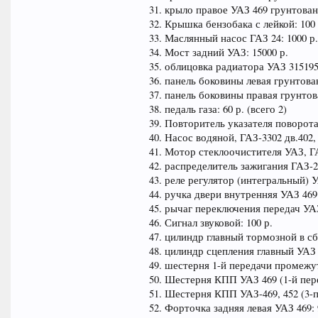
31. крыло правое УАЗ 469 грунтован
32. Крышка бензобака с лейкой: 100 р
33. Маслянный насос ГАЗ 24: 1000 р.
34. Мост задний УАЗ: 15000 р.
35. облицовка радиатора УАЗ 31519
36. панель боковины левая грунтован
37. панель боковины правая грунтова
38. педаль газа: 60 р. (всего 2)
39. Повторитель указателя поворота:
40. Насос водяной, ГАЗ-3302 дв.402,
41. Мотор стеклоочистителя УАЗ, ГА
42. распределитель зажигания ГАЗ-2
43. реле регулятор (интегральный) 
44. ручка двери внутренняя УАЗ 469: 
45. рычаг переключения передач УАЗ
46. Сигнал звуковой: 100 р.
47. цилиндр главный тормозной в сб
48. цилиндр сцепления главный УАЗ 4
49. шестерня 1-й передачи промежут
50. Шестерня КПП УАЗ 469 (1-й пере
51. Шестерня КПП УАЗ-469, 452 (3-пе
52. Форточка задняя левая УАЗ 469: 