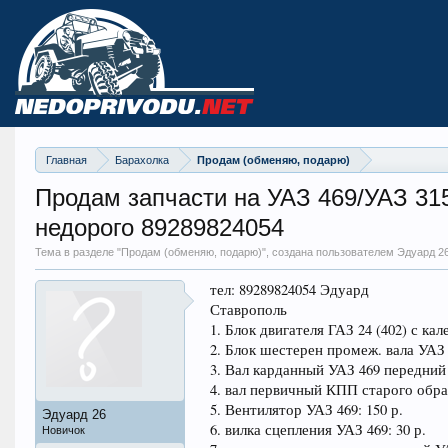
Главная
Барахолка
Продам (обменяю, подарю)
Продам запчасти на УАЗ 469/УАЗ 3
недорого 89289824054
Тема в разделе "
Продам (обменяю, подарю)
", создана пользователем Эдуард 2
тел: 89289824054 Эдуард
Ставрополь
1. Блок двигателя ГАЗ 24 (402) с к
2. Блок шестерен промеж. вала УАЗ 46
3. Вал карданный УАЗ 469 передний 
4. вал первичный КПП старого образ
5. Вентилятор УАЗ 469: 150 р.
Эдуард 26
6. вилка сцепления УАЗ 469: 30 р.
Новичок