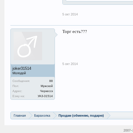
5 окт 2014
Торг есть???
5 окт 2014
joker31514
Молодой
Сообщения:
88
Пол:
Мужской
Адрес:
Черкесск
Езжу на:
УАЗ-31514
Главная
Барахолка
Продам (обменяю, подарю)
2007–