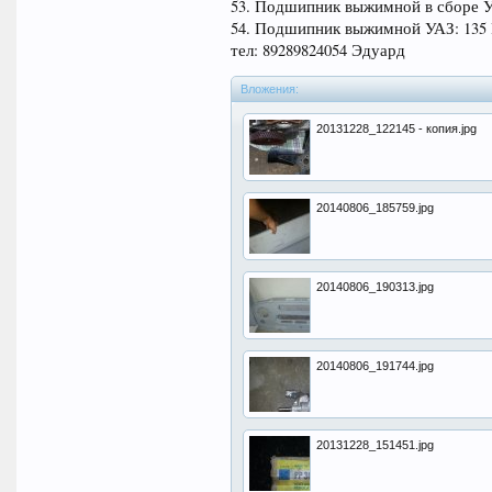
53. Подшипник выжимной в сборе УАЗ
54. Подшипник выжимной УАЗ: 135 
тел: 89289824054 Эдуард
Вложения:
20131228_122145 - копия.jpg
20140806_185759.jpg
20140806_190313.jpg
20140806_191744.jpg
20131228_151451.jpg