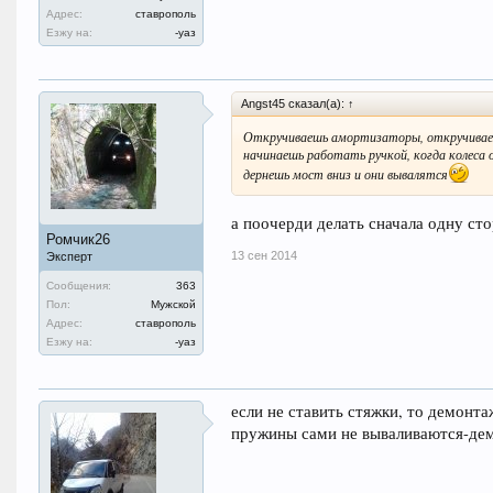
Адрес:
ставрополь
Езжу на:
-уаз
Angst45 сказал(а): ↑
Откручиваешь амортизаторы, откручиваеш
начинаешь работать ручкой, когда колеса 
дернешь мост вниз и они вывалятся
а поочерди делать сначала одну ст
Ромчик26
13 сен 2014
Эксперт
Сообщения:
363
Пол:
Мужской
Адрес:
ставрополь
Езжу на:
-уаз
если не ставить стяжки, то демонта
пружины сами не вываливаются-дем