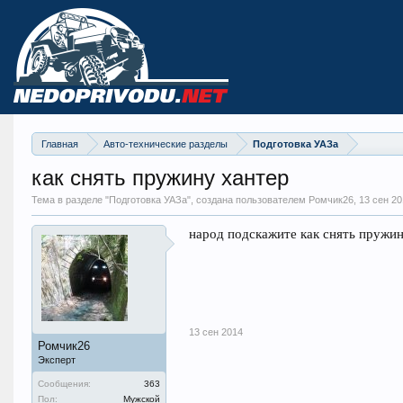
Главная
Авто-технические разделы
Подготовка УАЗа
как снять пружину хантер
Тема в разделе "
Подготовка УАЗа
", создана пользователем Ромчик26,
13 сен 20
народ подскажите как снять пружин
13 сен 2014
Ромчик26
Эксперт
Сообщения:
363
Пол:
Мужской