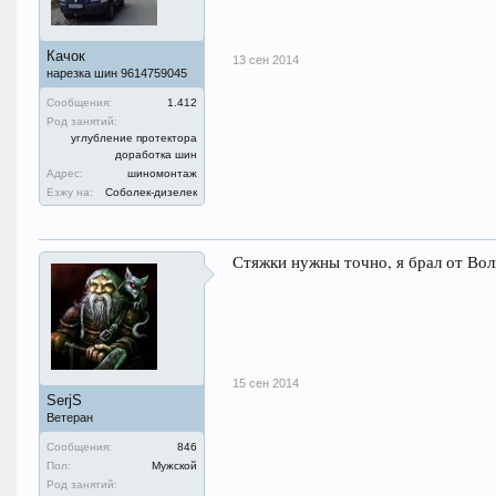
Качок
13 сен 2014
нарезка шин 9614759045
Сообщения:
1.412
Род занятий:
углубление протектора
доработка шин
Адрес:
шиномонтаж
Езжу на:
Соболек-дизелек
Стяжки нужны точно, я брал от Волг
15 сен 2014
SerjS
Ветеран
Сообщения:
846
Пол:
Мужской
Род занятий: