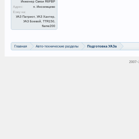
Инженер Связи R6FBP
Адрес:
п. Иноземцево
Езжу на:
УАЗ Патриот, УАЗ Хантер,
УАЗ Боевой, TTR150,
flame200
Главная
Авто-технические разделы
Подготовка УАЗа
2007–