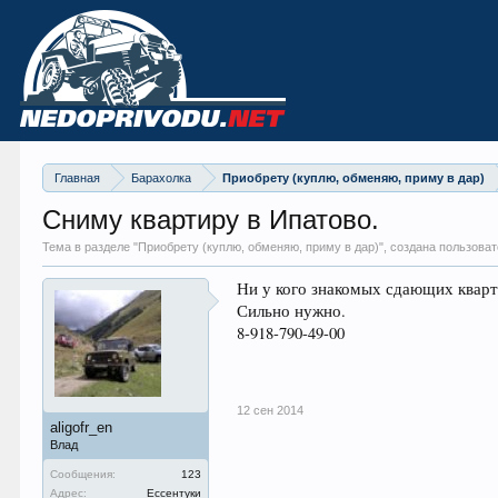
Главная
Барахолка
Приобрету (куплю, обменяю, приму в дар)
Сниму квартиру в Ипатово.
Тема в разделе "
Приобрету (куплю, обменяю, приму в дар)
", создана пользоват
Ни у кого знакомых сдающих кварт
Сильно нужно.
8-918-790-49-00
12 сен 2014
aligofr_en
Влад
Сообщения:
123
Адрес:
Ессентуки