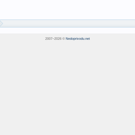
2007–
2026 ©
Nedoprivodu.net