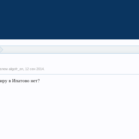
елем aligofr_en,
12 сен 2014
.
иру в Ипатово нет?