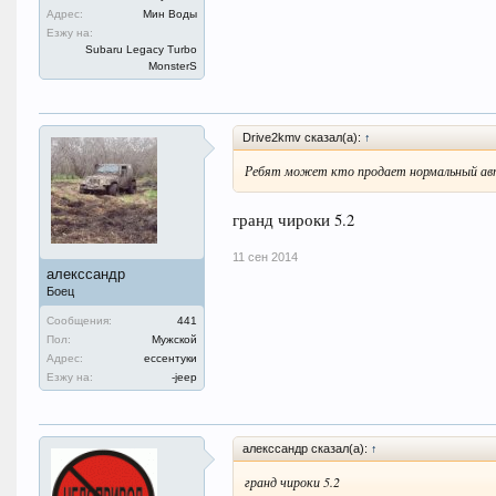
Адрес:
Мин Воды
Езжу на:
Subaru Legacy Turbo
MonsterS
Drive2kmv сказал(а):
↑
Ребят может кто продает нормальный авт
гранд чироки 5.2
11 сен 2014
алекссандр
Боец
Сообщения:
441
Пол:
Мужской
Адрес:
ессентуки
Езжу на:
-jeep
алекссандр сказал(а):
↑
гранд чироки 5.2