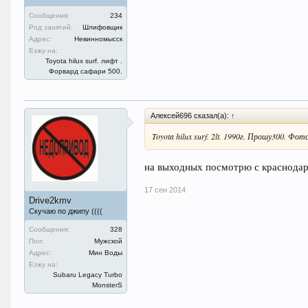
Сообщения:
234
Род занятий:
Шлифовщик
Адрес:
Невинномысск
Езжу на:
Toyota hilux surf. лифт .
Форвард сафари 500.
Алексей696 сказал(а):
↑
Toyota hilux surf. 2lt. 1990г. Прошу300. Фо
на выходных посмотрю с краснодара
17 сен 2014
Drive2kmv
Скучаю по джипу ((((
Сообщения:
328
Пол:
Мужской
Адрес:
Мин Воды
Езжу на:
Subaru Legacy Turbo
MonsterS