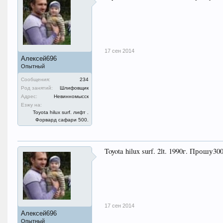
17 сен 2014
Алексей696
Опытный
Сообщения:
234
Род занятий:
Шлифовщик
Адрес:
Невинномысск
Езжу на:
Toyota hilux surf. лифт .
Форвард сафари 500.
Toyota hilux surf. 2lt. 1990г. Прош
17 сен 2014
Алексей696
Опытный