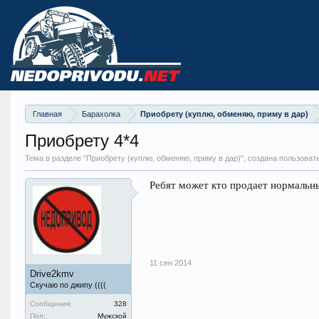
Главная
Барахолка
Приобрету (куплю, обменяю, приму в дар)
Приобрету 4*4
Тема в разделе "
Приобрету (куплю, обменяю, приму в дар)
", создана пользова
Ребят может кто продает нормальны
11 сен 2014
Drive2kmv
Скучаю по джипу ((((
Сообщения:
328
Пол:
Мужской