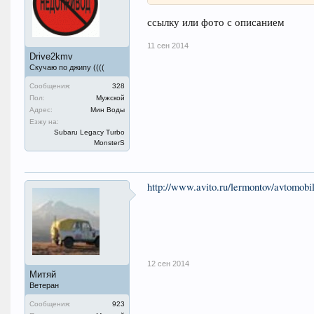
ссылку или фото с описанием
11 сен 2014
Drive2kmv
Скучаю по джипу ((((
Сообщения:
328
Пол:
Мужской
Адрес:
Мин Воды
Езжу на:
Subaru Legacy Turbo
MonsterS
http://www.avito.ru/lermontov/avtomob
12 сен 2014
Митяй
Ветеран
Сообщения:
923