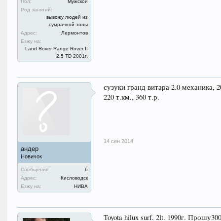
Пол:
Мужской
Род занятий:
вывожу людей из
сумрачной зоны
Адрес:
Лермонтов
Езжу на:
Land Rover Range Rover II
2.5 TD 2001г.
сузуки гранд витара 2.0 механика, 2
220 т.км., 360 т.р.
14 сен 2014
андер
Новичок
Сообщения:
6
Адрес:
Кисловодск
Езжу на:
НИВА
Toyota hilux surf. 2lt. 1990г. Прошу