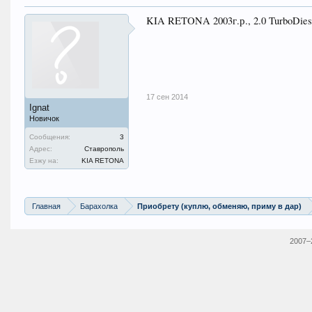
KIA RETONA 2003г.р., 2.0 TurboDies
17 сен 2014
Ignat
Новичок
Сообщения:
3
Адрес:
Ставрополь
Езжу на:
KIA RETONA
Главная
Барахолка
Приобрету (куплю, обменяю, приму в дар)
2007–