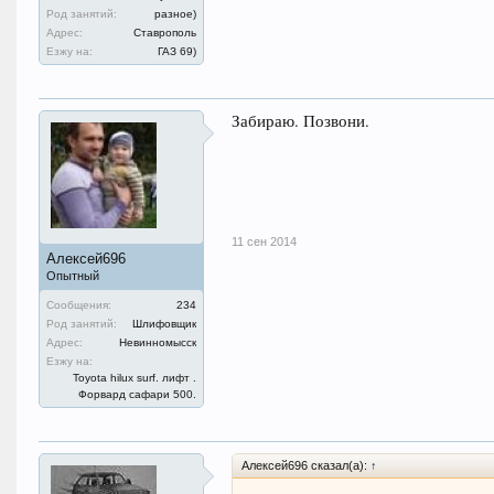
Род занятий:
разное)
Адрес:
Ставрополь
Езжу на:
ГАЗ 69)
Забираю. Позвони.
11 сен 2014
Алексей696
Опытный
Сообщения:
234
Род занятий:
Шлифовщик
Адрес:
Невинномысск
Езжу на:
Toyota hilux surf. лифт .
Форвард сафари 500.
Алексей696 сказал(а):
↑