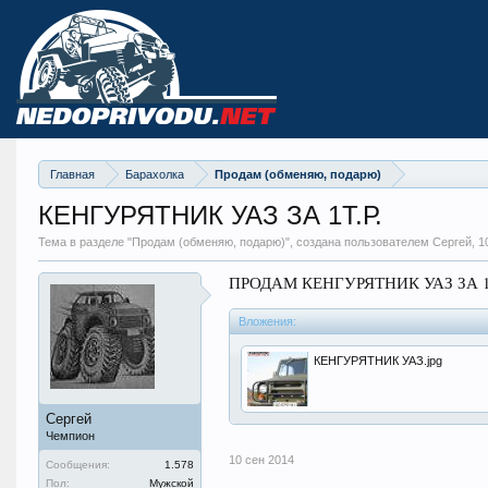
Главная
Барахолка
Продам (обменяю, подарю)
КЕНГУРЯТНИК УАЗ ЗА 1Т.Р.
Тема в разделе "
Продам (обменяю, подарю)
", создана пользователем Сергей,
1
ПРОДАМ КЕНГУРЯТНИК УАЗ ЗА 1
Вложения:
КЕНГУРЯТНИК УАЗ.jpg
Сергей
Чемпион
10 сен 2014
Сообщения:
1.578
Пол:
Мужской