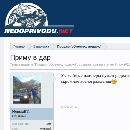
Главная
Барахолка
Продам (обменяю, подарю)
Приму в дар
Тема в разделе "
Продам (обменяю, подарю)
", создана пользователем Илюха91
Уважаймые джиперы нужен радиатор 
скромное вознограждения
6 сен 2014
Илюха911
Опытный
Сообщения:
205
Пол:
Мужской