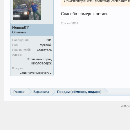
Приветствую! есть радиатор, состояние н
Спасибо номерок оставь
20 сен 2014
Илюха911
Опытный
Сообщения:
205
Пол:
Мужской
Род занятий:
Спасатель
Адрес:
Солнечный город
КИСЛОВОДСК
Езжу на:
Land Rover Discovery 2
Главная
Барахолка
Продам (обменяю, подарю)
2007–