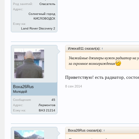
Род занятий:
Спасатель
Адрес:
Солнечный город
КИСЛОВОДСК
Езжу на:
Land Rover Discovery 2
Илюха911 сказал(а):
↑
Уважаймые джиперы нужен радиатор на уаз
за скромное вознограждения
Приветствую! есть радиатор, сост
8 сен 2014
Воха26Rus
Молодой
Сообщения:
45
Адрес:
Лермонтов
Езжу на:
ВАЗ 21214
Воха26Rus сказал(а):
↑