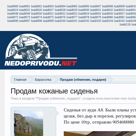
link8000
link8001
link8002
link8003
link8004
link8005
link8006
link8007
link8008
link8009
link801
link8024
link8025
link8026
link8027
link8028
link8029
link8030
link8031
link8032
link8033
link803
link8048
link8049
link8050
link8051
link8052
link8053
link8054
link8055
link8056
link8057
link805
link8072
link8073
link8074
link8075
link8076
link8077
link8078
link8079
link8080
link8081
link808
link8096
link8097
link8098
link8099
link8100
link8101
link8102
link8103
link8104
link8105
link810
link8120
lin
Главная
Барахолка
Продам (обменяю, подарю)
Продам кожаные сиденья
Тема в разделе "
Продам (обменяю, подарю)
", создана пользователем max-tunin
Сиденья от ауди А8. Были планы уст
целая, без дыр и порезов, регулиро
По цене 10тр, отправлю 9054688880