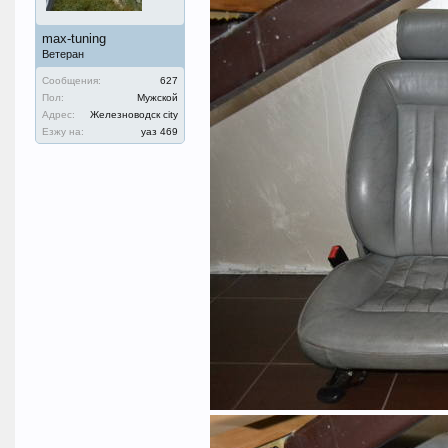
max-tuning
Ветеран
Сообщения:
627
Пол:
Мужской
Адрес:
Железноводск city
Езжу на:
уаз 469