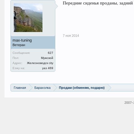
Передние сиденья проданы, задний 
7 ноя 2014
max-tuning
Ветеран
Сообщения:
627
Пол:
Мужской
Адрес:
Железноводск city
Езжу на:
уаз 469
Главная
Барахолка
Продам (обменяю, подарю)
2007–