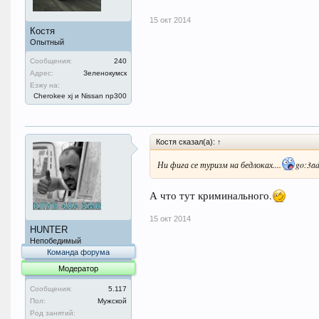
15 окт 2014
Костя
Опытный
Сообщения:
240
Адрес:
Зеленокумск
Езжу на:
Cherokee xj и Nissan np300
Костя сказал(а):
↑
Ни фига се туризм на бедлоках....
go:3a
А что тут криминального.
15 окт 2014
HUNTER
Непобедимый
Команда форума
Модератор
Сообщения:
5.117
Пол:
Мужской
Род занятий: