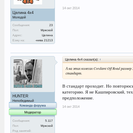
14 окт 2014
Целина 4х4
Молодой
Сообщения:
23
Пол:
Мужской
Адрес:
Целина
Езжу на:
-нива 21213
Целина 4х4 сказал(а):
↑
А на этих колесах Cordiant Off Road размер 
стандарт.
В стандарт проходит. Но повторюсь 
категорию. Я не Кашпировский, тех
HUNTER
предположение.
Непобедимый
Команда форума
14 окт 2014
Модератор
Сообщения:
5.117
Пол:
Мужской
Род занятий: