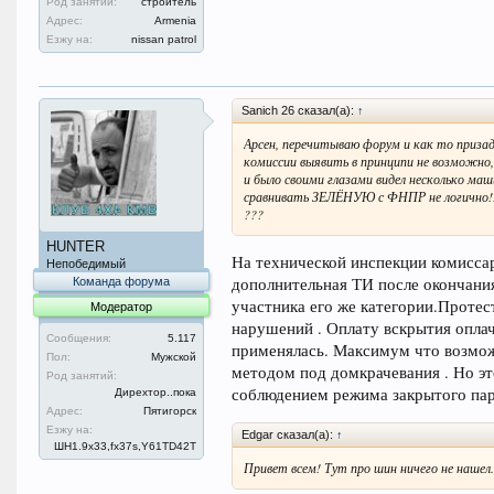
Род занятий:
строитель
Адрес:
Armenia
Езжу на:
nissan patrol
Sanich 26 сказал(а):
↑
Арсен, перечитываю форум и как то призад
комиссии выявить в принципи не возможно, 
и было своими глазами видел несколько ма
сравнивать ЗЕЛЁНУЮ с ФНПР не логично!!! 
???
HUNTER
На технической инспекции комисса
Непобедимый
дополнительная ТИ после окончания
Команда форума
участника его же категории.Протес
Модератор
нарушений . Оплату вскрытия оплачи
Сообщения:
5.117
применялась. Максимум что возможн
Пол:
Мужской
методом под домкрачевания . Но это
Род занятий:
соблюдением режима закрытого пар
Дирехтор..пока
Адрес:
Пятигорск
Езжу на:
Edgar сказал(а):
↑
ШН1.9x33,fx37s,Y61TD42T
Привет всем! Тут про шин ничего не нашел