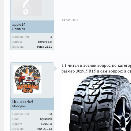
14 окт 2014
apple14
Новичок
Сообщения:
3
Адрес:
Пятигорск
Езжу на:
Нива 2121
ТТ читал и возник вопрос по катего
размер 30x9.5 R15 и сам вопрос: в с
Целина 4х4
Молодой
Сообщения:
23
Пол:
Мужской
Адрес:
Целина
Езжу на:
-нива 21213