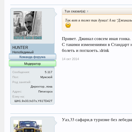
Tux сказал(а):
↑
Так вот я тоже так думал! А на "Джиналь
Привет. Джинал совсем иная гонка.
С такими изменениями в Стандарт н
HUNTER
болеть и поглазеть.:drink
Непобедимый
Команда форума
14 окт 2014
Модератор
Сообщения:
5.117
Пол:
Мужской
Род занятий:
Дирехтор..пока
Адрес:
Пятигорск
Езжу на:
ШН1.9x33,fx37s,Y61TD42T
Уаз,33 сафари,в туризме без лебедк