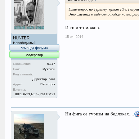
Есть вопрос по Туризму: пункт 10.8. Разре
Это имеется в виду авто подкачка или раз
И то и то можно.
15 окт 2014
HUNTER
Непобедимый
Команда форума
Модератор
Сообщения:
5.117
Пол:
Мужской
Род занятий:
Дирехтор..пока
Адрес:
Пятигорск
Езжу на:
ШН1.9x33,fx37s,Y61TD42T
Ни фига се туризм на бедлоках....