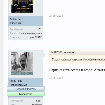
14 окт 2014
МАКСУС
Участник
Сообщения:
101
Адрес:
Новоалександровск
Езжу на:
уаз 31512
МАКСУС сказал(а):
↑
Уаз,33 сафари,в туризме без лебедки вари
Вариант есть всегда и везде. А там 
14 окт 2014
HUNTER
Непобедимый
Команда форума
Модератор
Сообщения:
5.117
Пол:
Мужской