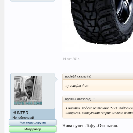
14 окт 2014
apple14 сказал(а):
↑
ну и лифт 4 см
apple14 сказал(а):
↑
я новичек. подскажите нива 2121: подрамни
шноркеля. в какую категорию можно вотк
HUNTER
Непобедимый
Команда форума
Нива оупен.Тьфу..Открытая.
Модератор