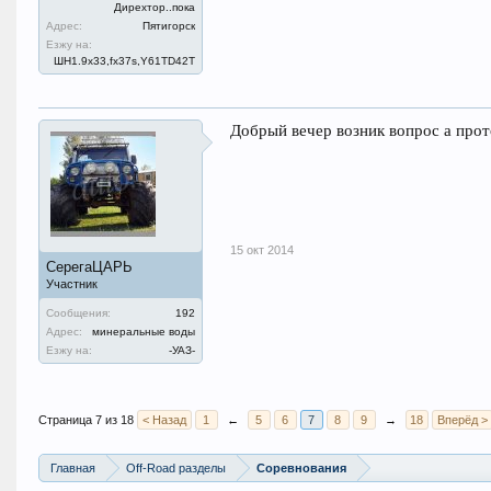
Дирехтор..пока
Адрес:
Пятигорск
Езжу на:
ШН1.9x33,fx37s,Y61TD42T
Добрый вечер возник вопрос а прот
15 окт 2014
СерегаЦАРЬ
Участник
Сообщения:
192
Адрес:
минеральные воды
Езжу на:
-УАЗ-
Страница 7 из 18
< Назад
1
←
5
6
7
8
9
→
18
Вперёд >
Главная
Off-Road разделы
Соревнования