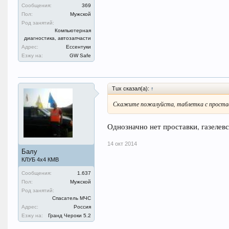
Сообщения:
369
Пол:
Мужской
Род занятий:
Компьютерная
диагностика, автозапчасти
Адрес:
Ессентуки
Езжу на:
GW Safe
Tux сказал(а):
↑
Скажите пожалуйста, таблетка с простав
Однозначно нет проставки, газелевс
14 окт 2014
Балу
КЛУБ 4х4 КМВ
Сообщения:
1.637
Пол:
Мужской
Род занятий:
Спасатель МЧС
Адрес:
Россия
Езжу на:
Гранд Чероки 5.2