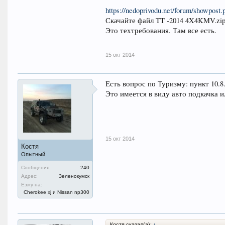
https://nedoprivodu.net/forum/showpos
Скачайте файл TT -2014 4X4KMV.zip
Это техтребования. Там все есть.
15 окт 2014
Есть вопрос по Туризму: пункт 10.
Это имеется в виду авто подкачка и
15 окт 2014
Костя
Опытный
Сообщения:
240
Адрес:
Зеленокумск
Езжу на:
Cherokee xj и Nissan np300
Костя сказал(а):
↑