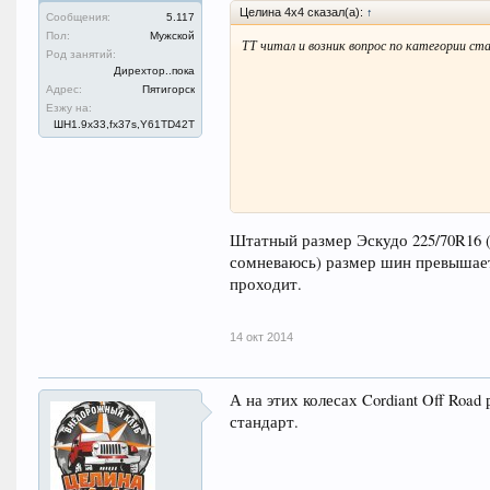
Целина 4х4 сказал(а):
↑
Сообщения:
5.117
Пол:
Мужской
ТТ читал и возник вопрос по категории ст
Род занятий:
Дирехтор..пока
Адрес:
Пятигорск
Езжу на:
ШН1.9x33,fx37s,Y61TD42T
размер 30x9.5 R15 и сам вопрос: в стандар
Штатный размер Эскудо 225/70R16 (
сомневаюсь) размер шин превышает
проходит.
14 окт 2014
А на этих колесах Cordiant Off Road 
стандарт.