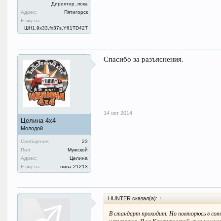
Дирехтор..пока
Адрес:
Пятигорск
Езжу на:
ШН1.9x33,fx37s,Y61TD42T
Спасибо за разъяснения.
14 окт 2014
Целина 4х4
Молодой
Сообщения:
23
Пол:
Мужской
Адрес:
Целина
Езжу на:
-нива 21213
HUNTER сказал(а):
↑
В стандарт проходит. Но повторюсь в сот
категорию. Я не Кашпировский, тех-комис