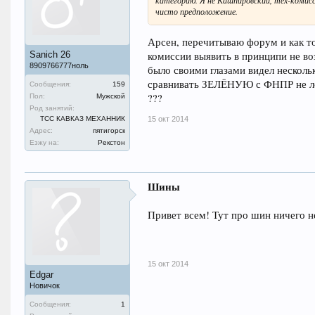
чисто предположение.
Арсен, перечитываю форум и как то
Sanich 26
комиссии выявить в принципи не воз
8909766777ноль
было своими глазами видел несколь
сравнивать ЗЕЛЁНУЮ с ФНПР не логи
Сообщения:
159
???
Пол:
Мужской
Род занятий:
ТСС КАВКАЗ МЕХАННИК
15 окт 2014
Адрес:
пятигорск
Езжу на:
Рекстон
Шины
Привет всем! Тут про шин ничего н
15 окт 2014
Edgar
Новичок
Сообщения:
1