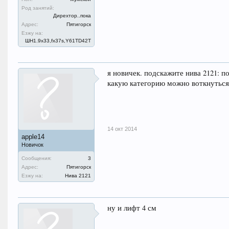
Род занятий:
Дирехтор..пока
Адрес:
Пятигорск
Езжу на:
ШН1.9x33,fx37s,Y61TD42T
я новичек. подскажите нива 2121: по
какую категорию можно воткнуться
14 окт 2014
apple14
Новичок
Сообщения:
3
Адрес:
Пятигорск
Езжу на:
Нива 2121
ну и лифт 4 см