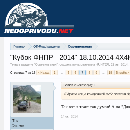
Главная
Off-Road разделы
Соревнования
"Кубок ФНПР - 2014" 18.10.2014 4Х4
Тема в разделе "
Соревнования
", создана пользователем HUNTER,
29 авг 2014
.
Страница 7 из 18
< Назад
1
←
5
6
7
8
9
→
18
Вперёд >
Sanich 26 сказал(а):
↑
Я думаю нет,а конкретней тебе скажет Арс
Так вот я тоже так думал! А на "Д
14 окт 2014
Tux
Эксперт