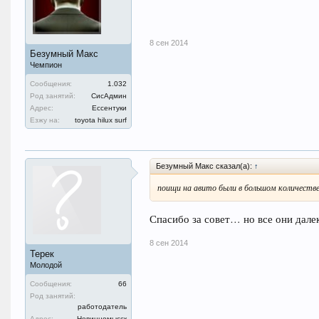
8 сен 2014
Безумный Макс
Чемпион
Сообщения:
1.032
Род занятий:
СисАдмин
Адрес:
Ессентуки
Езжу на:
toyota hilux surf
Безумный Макс сказал(а):
↑
поищи на авито были в большом количеств
Спасибо за совет… но все они дале
8 сен 2014
Терек
Молодой
Сообщения:
66
Род занятий:
работодатель
Адрес:
Невинномысск