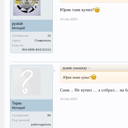
Юрик танк купил?
14 сен 2014
pyatak
Молодой
Сообщения:
14
Адрес:
Ставрополь
Езжу на:
УАЗ-469Б.ВАЗ-21213
pyatak сказал(а):
↑
Юрик танк купил?
Саня… Не купил … а собрал… на ба
14 сен 2014
Терек
Молодой
Сообщения:
66
Род занятий:
работодатель