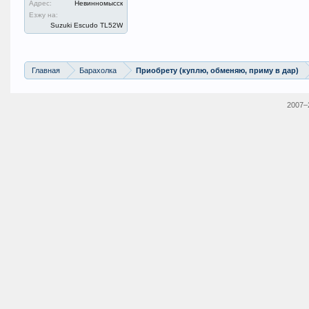
Адрес:
Невинномысск
Езжу на:
Suzuki Escudo TL52W
Главная
Барахолка
Приобрету (куплю, обменяю, приму в дар)
2007–