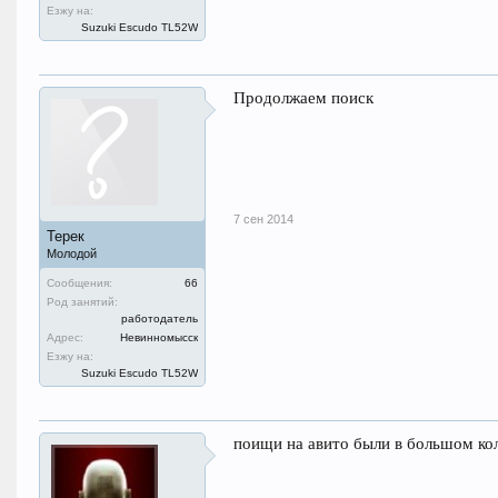
Езжу на:
Suzuki Escudo TL52W
Продолжаем поиск
7 сен 2014
Терек
Молодой
Сообщения:
66
Род занятий:
работодатель
Адрес:
Невинномысск
Езжу на:
Suzuki Escudo TL52W
поищи на авито были в большом ко