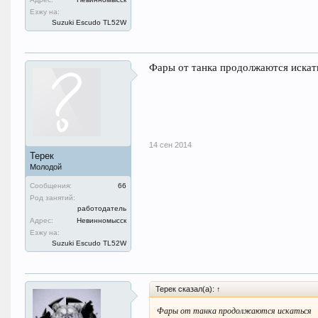
Езжу на:
Suzuki Escudo TL52W
Фары от танка продолжаются искат
14 сен 2014
Терек
Молодой
Сообщения:
66
Род занятий:
работодатель
Адрес:
Невинномысск
Езжу на:
Suzuki Escudo TL52W
Терек сказал(а):
↑
Фары от танка продолжаются искаться