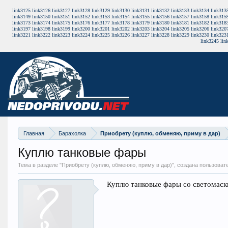
link3125
link3126
link3127
link3128
link3129
link3130
link3131
link3132
link3133
link3134
link313
link3149
link3150
link3151
link3152
link3153
link3154
link3155
link3156
link3157
link3158
link315
link3173
link3174
link3175
link3176
link3177
link3178
link3179
link3180
link3181
link3182
link318
link3197
link3198
link3199
link3200
link3201
link3202
link3203
link3204
link3205
link3206
link320
link3221
link3222
link3223
link3224
link3225
link3226
link3227
link3228
link3229
link3230
link323
link3245
lin
Главная
Барахолка
Приобрету (куплю, обменяю, приму в дар)
Куплю танковые фары
Тема в разделе "
Приобрету (куплю, обменяю, приму в дар)
", создана пользоват
Куплю танковые фары со светомаски