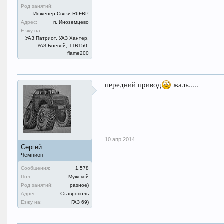
Род занятий:
Инженер Связи R6FBP
Адрес:
п. Иноземцево
Езжу на:
УАЗ Патриот, УАЗ Хантер,
УАЗ Боевой, TTR150,
flame200
передний привод
жаль.....
10 апр 2014
Сергей
Чемпион
Сообщения:
1.578
Пол:
Мужской
Род занятий:
разное)
Адрес:
Ставрополь
Езжу на:
ГАЗ 69)