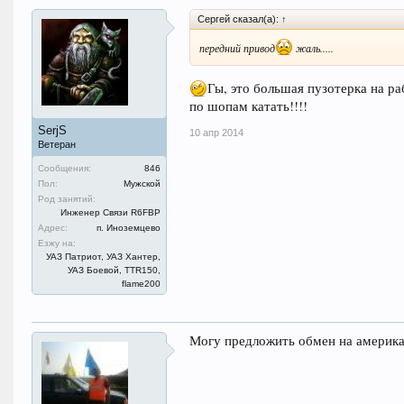
Сергей сказал(а):
↑
передний привод
жаль.....
Гы, это большая пузотерка на ра
по шопам катать!!!!
SerjS
10 апр 2014
Ветеран
Сообщения:
846
Пол:
Мужской
Род занятий:
Инженер Связи R6FBP
Адрес:
п. Иноземцево
Езжу на:
УАЗ Патриот, УАЗ Хантер,
УАЗ Боевой, TTR150,
flame200
Могу предложить обмен на американ