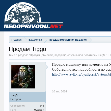
Главная
Барахолка
Продам (обменяю, подарю)
Продам Tiggo
Тема в разделе "
Продам (обменяю, подарю)
", создана пользователем SerjS,
10 
Продаю машинку или поменяю на УАЗ
Собственно все подробности по ссы
http://www.avito.ru/pyatigorsk/avtomo
10 апр 2014
SerjS
Ветеран
Сообщения:
846
Пол:
Мужской