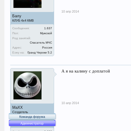
10 апр 2014
Балу
КЛУБ 4х4 КМВ
Сообщения:
1.637
Пол:
Мужской
Род занятий:
Спасатель МЧС
Адрес:
Россия
Езжу на:
Гранд Чероки 5.2
А я на калину с доплатой
10 апр 2014
MaXX
Создатель
Команда форума
Администратор