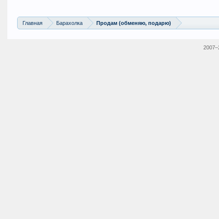
Вот, надеюсь все разъяснил, и ни кто на мен
Главная
Барахолка
Продам (обменяю, подарю)
2007–