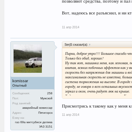
позволяют средства, поэтому и пал
Вот, надеюсь все разъяснил, и ни кт
11 апр 2014
SerjS сказал(а):
↑
Парни, доброе утро!!!! Большое спасибо чт
Только без обид, хорошо?
Ну так вот, машинка меня, как легковая, 
влитая, всяких побочных эффектов как у в
скорость без напряжения для машины и вод
максимальная скорость не известна, больше 
komissar
система торможения на высоте. В городе
Опытный
городу, не говоря о всех остальных вкуснос
зеркал и окон, очень радует люк на крыше.
Сообщения:
258
Ходовые характеристики лучше чем у Калин
Пол:
Мужской
ни какого смысла, как легковая машина ме
Род занятий:
На счет обмена на внедорожник класса пок
Присмотрись к такому как у меня кл
аварийный комиссар
что, у меня есть на чем помесить грязь не 
Адрес:
Пятигорск
дальности, у меняя тоже аппарат есть, п
11 апр 2014
Езжу на:
Сейчас стал вопрос о поездки в отпуске на
газ 69а митсубиси делика
просторный, что бы в него влезла моя боль
УАЗ 3151
позволяют средства, поэтому и пал выбор